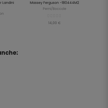
r Landini
Massey Ferguson -180444M2
Perni/Boccole
R
son
14,00 €
anche: