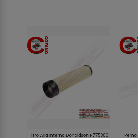
reno
Filtro Aria Interno Donaldson P775300
Perno 
O
AGGIUNGI AL CARRELLO