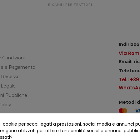
Indirizzo
Via Roma
e Condizioni
Email: r
e e Pagamento
Telefono
di Recesso
Tel.: +3
 Legale
WhatsApp
ni Pubbliche
Metodi 
Policy
cookie per scopi legati a prestazioni, social media e annunci pubbl
Seguici s
ngono utilizzati per offrire funzionalità social e annunci pubblicit
essati?