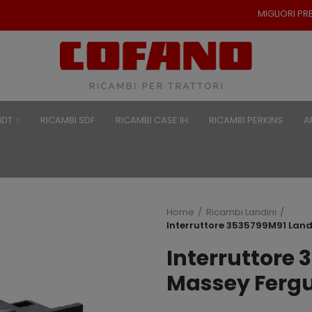
MIGLIORI PREZZI PER RICAMBI PER TR
NDT
RICAMBI SDF
RICAMBI CASE IH
RICAMBI PERKINS
A
Home
Ricambi Landini
Interruttore 3535799M91 Land
Interruttore 
Massey Ferg