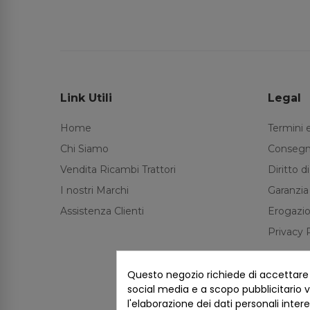
Link Utili
Legal
Home
Termini 
Chi Siamo
Consegn
Vendita Ricambi Trattori
Diritto 
I nostri Marchi
Garanzia
Assistenza Clienti
Erogazio
Privacy 
Questo negozio richiede di accettare i 
social media e a scopo pubblicitario ve
l'elaborazione dei dati personali inter