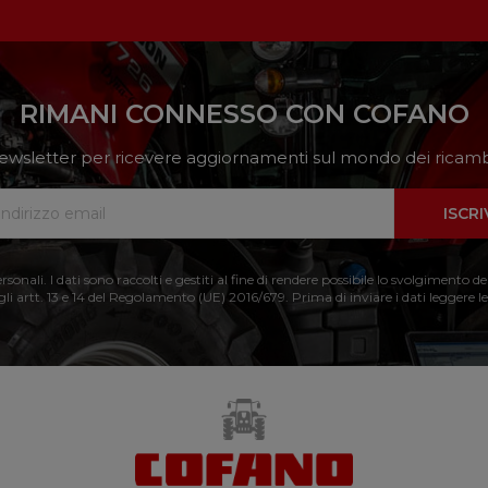
RIMANI CONNESSO CON COFANO
a newsletter per ricevere aggiornamenti sul mondo dei ricambi
ISCRI
nali. I dati sono raccolti e gestiti al fine di rendere possibile lo svolgimento de
 gli artt. 13 e 14 del Regolamento (UE) 2016/679. Prima di inviare i dati leggere le