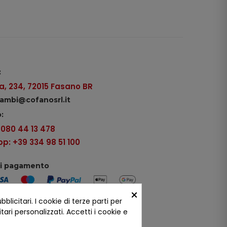
:
, 234, 72015 Fasano BR
icambi@cofanosrl.it
:
9 080 44 13 478
: +39 334 98 51 100
di pagamento
×
icitari. I cookie di terze parti per
ui social
ari personalizzati. Accetti i cookie e