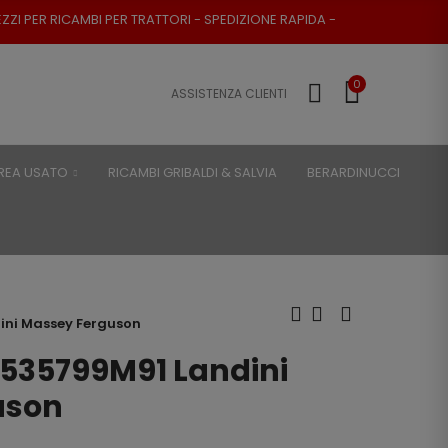
ATTORI - SPEDIZIONE RAPIDA - RESO POSSIBILE
0
ASSISTENZA CLIENTI
REA USATO
RICAMBI GRIBALDI & SALVIA
BERARDINUCCI
ini Massey Ferguson
3535799M91 Landini
uson