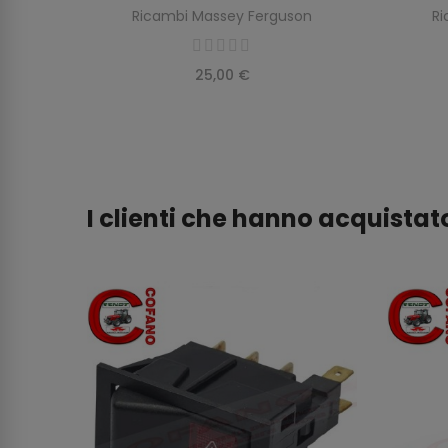
96M91
Ricambi Massey Ferguson
Ri
on
25,00 €
I clienti che hanno acquist