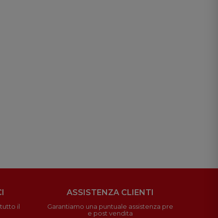
I
ASSISTENZA CLIENTI
utto il
Garantiamo una puntuale assistenza pre
e post vendita