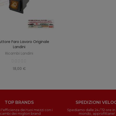
uttore Faro Lavoro Originale
AGGIUNGI AL CARRELLO
Landini
Ricambi Landini
18,00 €
TOP BRANDS
SPEDIZIONI VELOC
 l'efficienza dei tuoi mezzi con i
Spediamo dalle 24 / 72 ore in t
icambi dei migliori brand
mondo, approfittane!