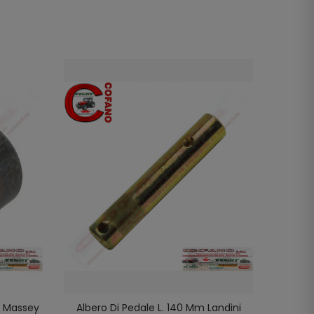
r Massey
Albero Di Pedale L. 140 Mm Landini
Alber
LO
AGGIUNGI AL CARRELLO