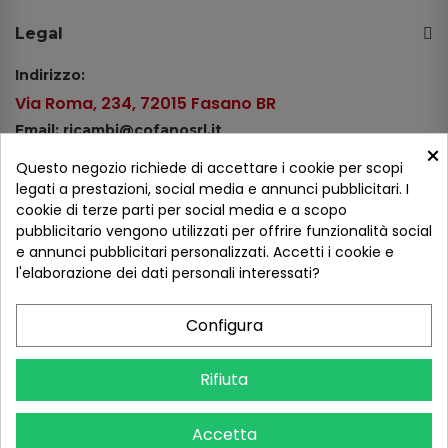
Legal
Indirizzo:
Via Roma, 234, 72015 Fasano BR
Email: ricambi@cofanosrl.it
×
Telefono:
Questo negozio richiede di accettare i cookie per scopi
Tel.: +39 080 44 13 478
legati a prestazioni, social media e annunci pubblicitari. I
cookie di terze parti per social media e a scopo
WhatsApp: +39 334 98 51 100
pubblicitario vengono utilizzati per offrire funzionalità social
e annunci pubblicitari personalizzati. Accetti i cookie e
Metodi di pagamento
l'elaborazione dei dati personali interessati?
Configura
Seguici sui social
Rifiuta
Accetta
COFANO S.R.L. - P.IVA 01254650748 - TUTTI I DIRITTI RISERVATI