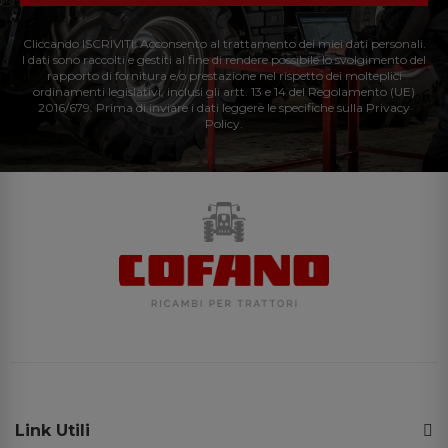
Cliccando ISCRIVITI: Acconsento al trattamento dei miei dati personali.
I dati sono raccolti e gestiti al fine di rendere possibile lo svolgimento del
rapporto di fornitura e/o prestazione nel rispetto dei molteplici
ordinamenti legislativi, inclusi gli artt. 13 e 14 del Regolamento (UE)
2016/679. Prima di inviare i dati leggere le specifiche sulla Privacy
Policy.
Link Utili