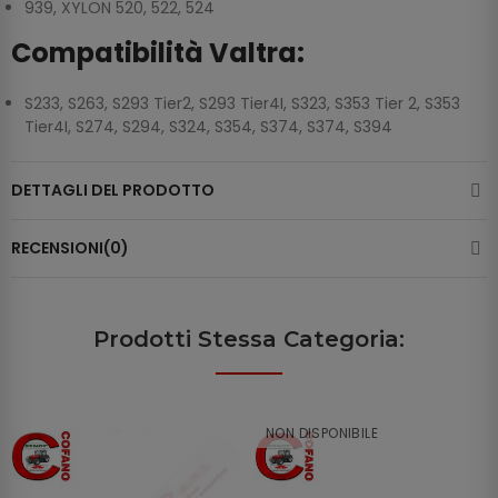
939, XYLON 520, 522, 524
Compatibilità Valtra:
S233, S263, S293 Tier2, S293 Tier4I, S323, S353 Tier 2, S353
Tier4I, S274, S294, S324, S354, S374, S374, S394
DETTAGLI DEL PRODOTTO
RECENSIONI(0)
Prodotti Stessa Categoria:
NON DISPONIBILE