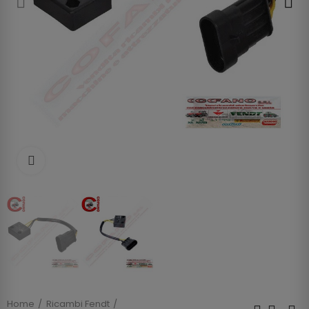
Clicca per allargare
Home
Ricambi Fendt