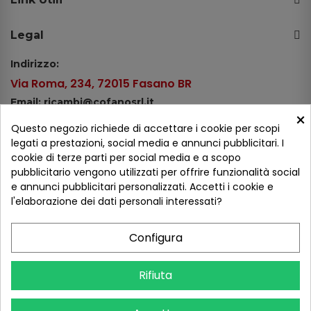
Legal
Indirizzo:
Via Roma, 234, 72015 Fasano BR
Email: ricambi@cofanosrl.it
×
Telefono:
Questo negozio richiede di accettare i cookie per scopi
Tel.: +39 080 44 13 478
legati a prestazioni, social media e annunci pubblicitari. I
cookie di terze parti per social media e a scopo
WhatsApp: +39 334 98 51 100
pubblicitario vengono utilizzati per offrire funzionalità social
e annunci pubblicitari personalizzati. Accetti i cookie e
Metodi di pagamento
l'elaborazione dei dati personali interessati?
Configura
Seguici sui social
Rifiuta