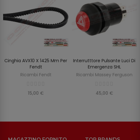
Cinghia AVX10 X 1425 Mm Per
Interrutttore Pulsante Luci Di
SCOPRIRE
AGGIUNGI AL CARRELLO
Fendt
Emergenza SHL
Ricambi Fendt
Ricambi Massey Ferguson
15,00 €
45,00 €
MAGAZZINO FORNITO
TOP BRANDS