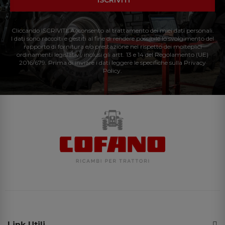
Cliccando ISCRIVITI: Acconsento al trattamento dei miei dati personali.
I dati sono raccolti e gestiti al fine di rendere possibile lo svolgimento del
rapporto di fornitura e/o prestazione nel rispetto dei molteplici
ordinamenti legislativi, inclusi gli artt. 13 e 14 del Regolamento (UE)
2016/679. Prima di inviare i dati leggere le specifiche sulla Privacy
Policy.
Link Utili