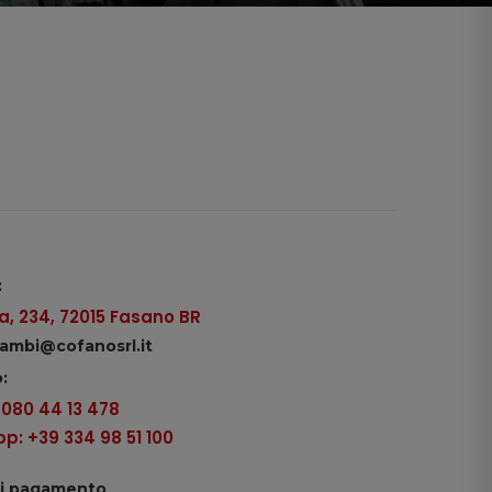
:
, 234, 72015 Fasano BR
icambi@cofanosrl.it
:
9 080 44 13 478
: +39 334 98 51 100
di pagamento