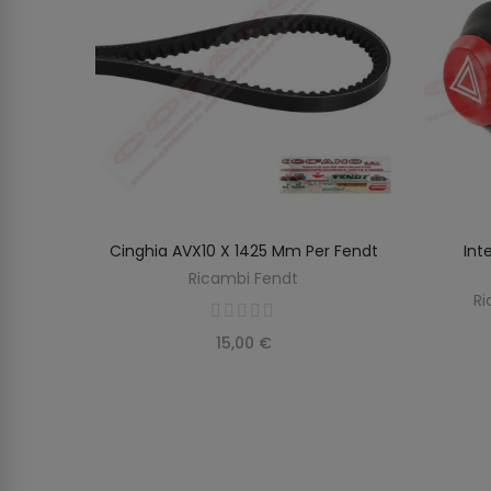
e Massey
Cinghia AVX10 X 1425 Mm Per Fendt
Int
O
AGGIUNGI AL CARRELLO
Ricambi Fendt
on
Ri
15,00 €