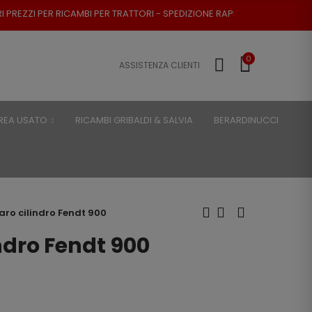
AMBI PER TRATTORI - SPEDIZIONE RAPIDA - RESO POSSIBILE
0
ASSISTENZA CLIENTI
REA USATO
RICAMBI GRIBALDI & SALVIA
BERARDINUCCI
paro cilindro Fendt 900
indro Fendt 900