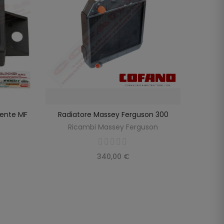
tente MF
Radiatore Massey Ferguson 300
Vite Te
LO
AGGIUNGI AL CARRELLO
Fe
Ricambi Massey Ferguson
R
340,00 €