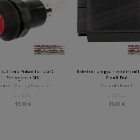
errutttore Pulsante Luci Di
Relè Lampeggiante Intermit
SCOPRIRE
AGGIUNGI AL CARREL
Emergenza SHL
Fendt Fiat
cambi Massey Ferguson
Ricambi Fendt
45,00 €
35,00 €