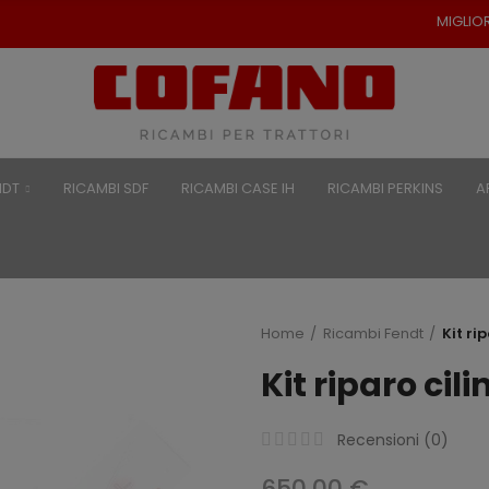
MIGLIORI PREZZI PER RIC
NDT
RICAMBI SDF
RICAMBI CASE IH
RICAMBI PERKINS
A
Home
Ricambi Fendt
Kit ri
Kit riparo cil
Recensioni (
0
)
650,00 €