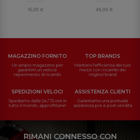
15,00 €
45,00 €
MAGAZZINO FORNITO
TOP BRANDS
Un ampio magazzino per
Mantieni l'efficienza dei tuoi
garantirti un veloce
mezzi con i ricambi dei
reperimento di ricambi
migliori brand
SPEDIZIONI VELOCI
ASSISTENZA CLIENTI
Spediamo dalle 24 / 72 ore in
Garantiamo una puntuale
tutto il mondo, approfittane!
assistenza pre e post vendita
RIMANI CONNESSO CON