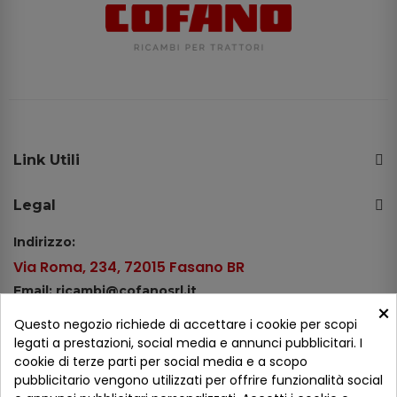
Link Utili
Legal
Indirizzo:
Via Roma, 234, 72015 Fasano BR
Email: ricambi@cofanosrl.it
×
Telefono:
Questo negozio richiede di accettare i cookie per scopi
Tel.: +39 080 44 13 478
legati a prestazioni, social media e annunci pubblicitari. I
cookie di terze parti per social media e a scopo
WhatsApp: +39 334 98 51 100
pubblicitario vengono utilizzati per offrire funzionalità social