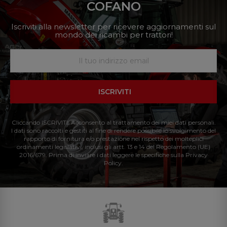
COFANO
Iscriviti alla newsletter per ricevere aggiornamenti sul
mondo dei ricambi per trattori!
ISCRIVITI
Cliccando ISCRIVITI: Acconsento al trattamento dei miei dati personali.
I dati sono raccolti e gestiti al fine di rendere possibile lo svolgimento del
rapporto di fornitura e/o prestazione nel rispetto dei molteplici
ordinamenti legislativi, inclusi gli artt. 13 e 14 del Regolamento (UE)
2016/679. Prima di inviare i dati leggere le specifiche sulla Privacy
Policy.