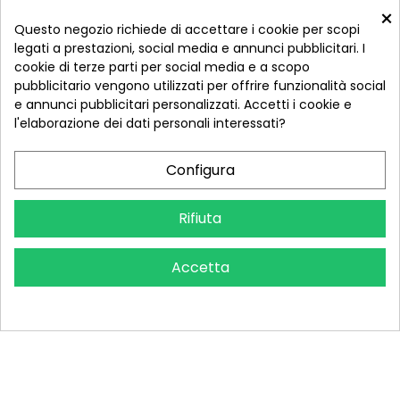
×
Indirizzo:
Questo negozio richiede di accettare i cookie per scopi
Via Roma, 234, 72015 Fasano BR
legati a prestazioni, social media e annunci pubblicitari. I
cookie di terze parti per social media e a scopo
Email: ricambi@cofanosrl.it
pubblicitario vengono utilizzati per offrire funzionalità social
Telefono:
e annunci pubblicitari personalizzati. Accetti i cookie e
Tel.: +39 080 44 13 478
l'elaborazione dei dati personali interessati?
WhatsApp: +39 334 98 51 100
Configura
Metodi di pagamento
Rifiuta
Seguici sui social
Accetta
COFANO S.R.L. - P.IVA 01254650748 - TUTTI I DIRITTI RISERVATI