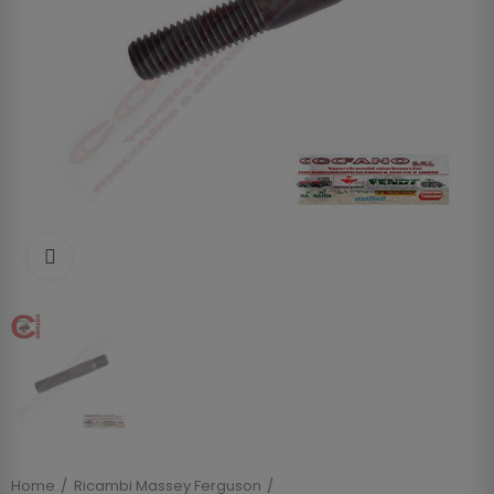
Clicca per allargare
Home
Ricambi Massey Ferguson