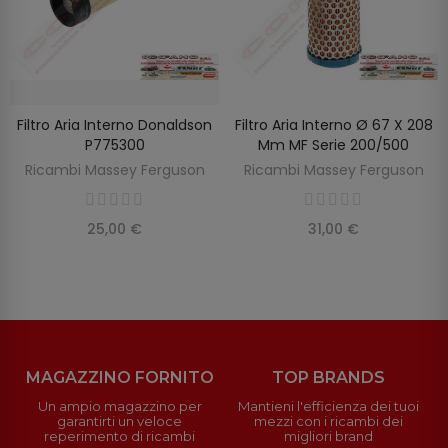
Filtro Aria Interno Donaldson
Filtro Aria Interno Ø 67 X 208
SCOPRIRE
AGGIUNGI AL CARRELLO
P775300
Mm MF Serie 200/500
Ricambi Massey Ferguson
Ricambi Massey Ferguson
25,00 €
31,00 €
MAGAZZINO FORNITO
TOP BRANDS
Un ampio magazzino per
Mantieni l'efficienza dei tuoi
garantirti un veloce
mezzi con i ricambi dei
reperimento di ricambi
migliori brand