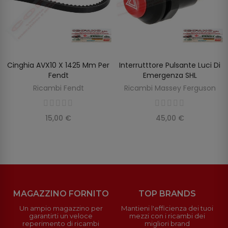
Cinghia AVX10 X 1425 Mm Per
Interrutttore Pulsante Luci Di
SCOPRIRE
AGGIUNGI AL CARRELLO
Fendt
Emergenza SHL
Ricambi Fendt
Ricambi Massey Ferguson
15,00 €
45,00 €
MAGAZZINO FORNITO
TOP BRANDS
Un ampio magazzino per
Mantieni l'efficienza dei tuoi
garantirti un veloce
mezzi con i ricambi dei
reperimento di ricambi
migliori brand