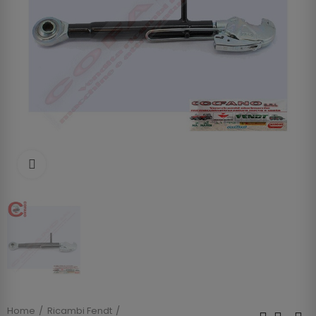
Clicca per allargare
Home
Ricambi Fendt