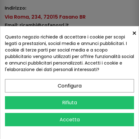
Indirizzo:
Via Roma, 234, 72015 Fasano BR
Email: ricambi@cofanosrl.it
×
Telefono:
Questo negozio richiede di accettare i cookie per scopi
Tel.: +39 080 44 13 478
legati a prestazioni, social media e annunci pubblicitari. I
cookie di terze parti per social media e a scopo
WhatsApp: +39 334 98 51 100
pubblicitario vengono utilizzati per offrire funzionalità social
e annunci pubblicitari personalizzati. Accetti i cookie e
Metodi di pagamento
l'elaborazione dei dati personali interessati?
Configura
Seguici sui social
Rifiuta
Accetta
COFANO S.R.L. - P.IVA 01254650748 - TUTTI I DIRITTI RISERVATI