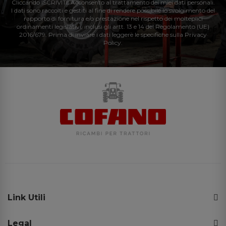
Cliccando ISCRIVITI: Acconsento al trattamento dei miei dati personali.
I dati sono raccolti e gestiti al fine di rendere possibile lo svolgimento del
rapporto di fornitura e/o prestazione nel rispetto dei molteplici
ordinamenti legislativi, inclusi gli artt. 13 e 14 del Regolamento (UE)
2016/679. Prima di inviare i dati leggere le specifiche sulla Privacy
Policy.
Link Utili
Legal