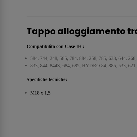
Tappo alloggiamento tra
Compatibilità con Case IH :
584, 744, 248, 585, 784, 884, 258, 785, 633, 644, 268
833, 844, 844S, 684, 685, HYDRO 84, 885, 533, 621,
Specifiche tecniche:
M18 x 1,5