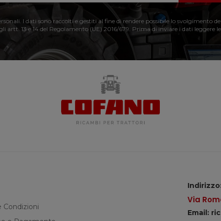
nali. I dati sono raccolti e gestiti al fine di rendere possibile lo svolgimento de
 gli artt. 13 e 14 del Regolamento (UE) 2016/679. Prima di inviare i dati leggere le
Indirizzo
Via Roma
e Condizioni
Email: r