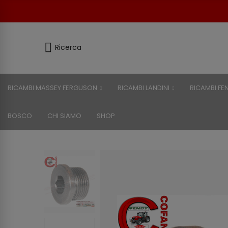
Ricerca
RICAMBI MASSEY FERGUSON
RICAMBI LANDINI
RICAMBI FE
BOSCO
CHI SIAMO
SHOP