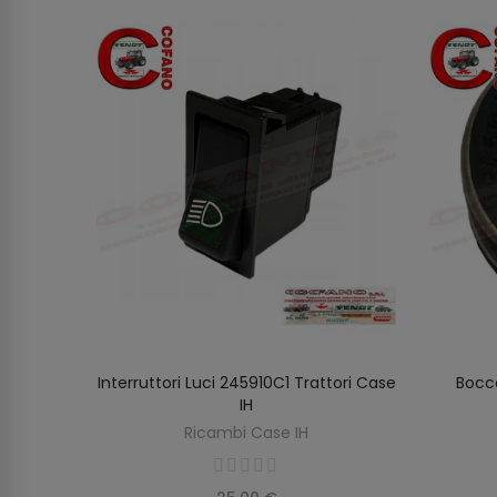
ore
Interruttori Luci 245910C1 Trattori Case
Bocc
AGGIUNGI AL CARRELLO
IH
Ricambi Case IH