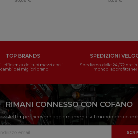
30,00 €
5,00 €
TOP BRANDS
SPEDIZIONI VELOC
 l'efficienza dei tuoi mezzi con i
Spediamo dalle 24 / 72 ore in t
icambi dei migliori brand
mondo, approfittane!
RIMANI CONNESSO CON COFANO
a newsletter per ricevere aggiornamenti sul mondo dei ricambi
ISCRI