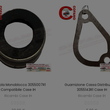
ola Monoblocco 3055007R1
Guarnizione Cassa Distrib
AGGIUNGI AL CARRELLO
AGGIUNGI AL CARREL
Compatibile Case IH
3055143R1 Case IH
Ricambi Case IH
Ricambi Case IH