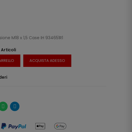
one M18 x 1,5 Case IH 934651R1
 Articoli
ARRELLO
ACQUISTA ADESSO
deri