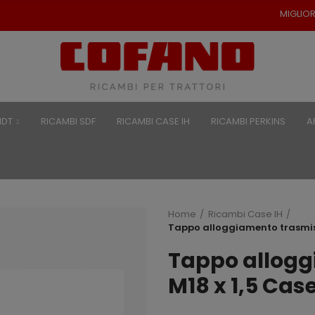
MIGLIORI PREZZI PER RICAMB
NDT
RICAMBI SDF
RICAMBI CASE IH
RICAMBI PERKINS
A
Home
Ricambi Case IH
Tappo alloggiamento trasmiss
Tappo allogg
M18 x 1,5 Cas