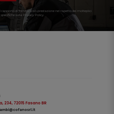
l rapporto di fornitura e/o prestazione nel rispetto dei molteplici
 specifiche sulla Privacy Policy.
:
, 234, 72015 Fasano BR
icambi@cofanosrl.it