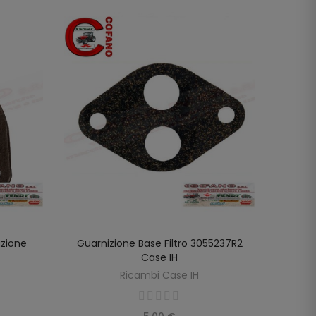
uzione
Guarnizione Base Filtro 3055237R2
Gua
LO
AGGIUNGI AL CARRELLO
Case IH
3055
Ricambi Case IH