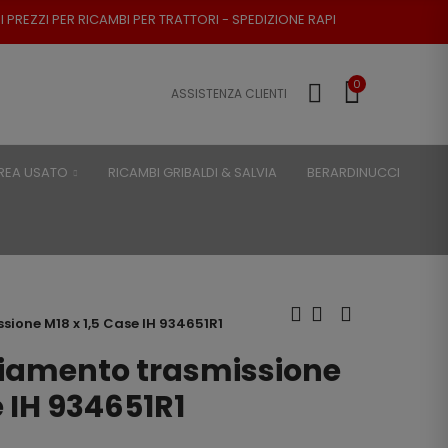
I PER TRATTORI - SPEDIZIONE RAPIDA - RESO POSSIBILE
0
ASSISTENZA CLIENTI
REA USATO
RICAMBI GRIBALDI & SALVIA
BERARDINUCCI
ione M18 x 1,5 Case IH 934651R1
iamento trasmissione
e IH 934651R1