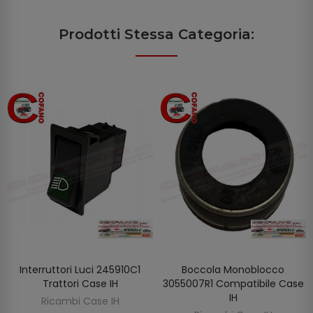
Prodotti Stessa Categoria:
Interruttori Luci 245910C1
Boccola Monoblocco
AGGIUNGI AL CARRELLO
AGGIUNGI AL CARRELLO
Trattori Case IH
3055007R1 Compatibile Case
IH
Ricambi Case IH