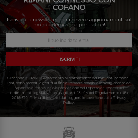
COFANO
Iscriviti alla newsletter per ricevere aggiornamenti sul
mondo dei ricambi per trattori!
ISCRIVITI
Cliccando ISCRIVITI: Acconsento al trattamento dei miei dati personali.
I dati sono raccolti e gestiti al fine di rendere possibile lo svolgimento del
rapporto di fornitura e/o prestazione nel rispetto dei molteplici
ordinamenti legislativi, inclusi gli artt. 13 e 14 del Regolamento (UE)
2016/679. Prima di inviare i dati leggere le specifiche sulla Privacy
Policy.