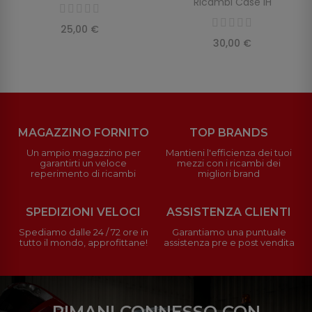
Ricambi Case IH
25,00 €
30,00 €
MAGAZZINO FORNITO
TOP BRANDS
Un ampio magazzino per
Mantieni l'efficienza dei tuoi
garantirti un veloce
mezzi con i ricambi dei
reperimento di ricambi
migliori brand
SPEDIZIONI VELOCI
ASSISTENZA CLIENTI
Spediamo dalle 24 / 72 ore in
Garantiamo una puntuale
tutto il mondo, approfittane!
assistenza pre e post vendita
RIMANI CONNESSO CON