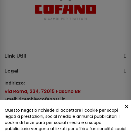
Link Utili
Legal
Indirizzo:
Via Roma, 234, 72015 Fasano BR
Email: ricambi@cofanosrl.it
×
Telefono:
Questo negozio richiede di accettare i cookie per scopi
Tel.: +39 080 44 13 478
legati a prestazioni, social media e annunci pubblicitari. I
cookie di terze parti per social media e a scopo
WhatsApp: +39 334 98 51 100
pubblicitario vengono utilizzati per offrire funzionalità social