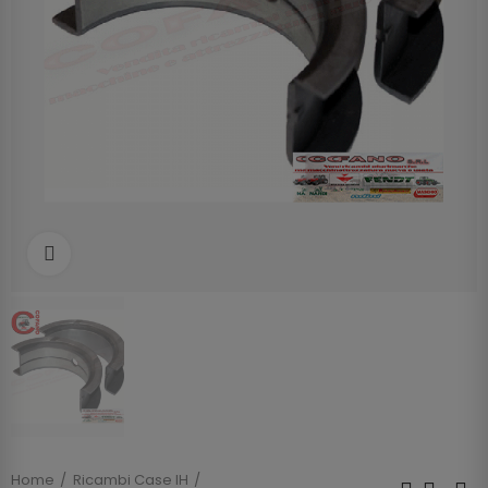
Clicca per allargare
Home
Ricambi Case IH