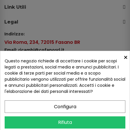
Link Utili
Legal
Indirizzo:
Via Roma, 234, 72015 Fasano BR
Email: ricambi@cofanosrl.it
×
Telefono:
Questo negozio richiede di accettare i cookie per scopi
Tel.: +39 080 44 13 478
legati a prestazioni, social media e annunci pubblicitari. I
cookie di terze parti per social media e a scopo
WhatsApp: +39 334 98 51 100
pubblicitario vengono utilizzati per offrire funzionalità social
e annunci pubblicitari personalizzati. Accetti i cookie e
Metodi di pagamento
l'elaborazione dei dati personali interessati?
Configura
Seguici sui social
Rifiuta