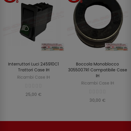
Interruttori Luci 245910C1
Boccola Monoblocco
AGGIUNGI AL CARRELLO
AGGIUNGI AL CARRELLO
Trattori Case IH
3055007R1 Compatibile Case
IH
Ricambi Case IH
Ricambi Case IH
25,00 €
30,00 €