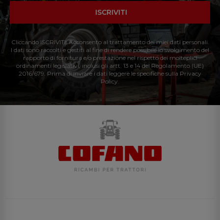
ISCRIVITI
Cliccando ISCRIVITI: Acconsento al trattamento dei miei dati personali.
I dati sono raccolti e gestiti al fine di rendere possibile lo svolgimento del
rapporto di fornitura e/o prestazione nel rispetto dei molteplici
ordinamenti legislativi, inclusi gli artt. 13 e 14 del Regolamento (UE)
2016/679. Prima di inviare i dati leggere le specifiche sulla Privacy
Policy.