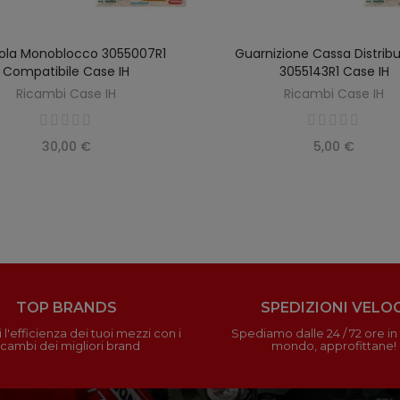
ola Monoblocco 3055007R1
Guarnizione Cassa Distrib
AGGIUNGI AL CARRELLO
AGGIUNGI AL CARREL
Compatibile Case IH
3055143R1 Case IH
Ricambi Case IH
Ricambi Case IH
30,00 €
5,00 €
TOP BRANDS
SPEDIZIONI VELOC
 l'efficienza dei tuoi mezzi con i
Spediamo dalle 24 / 72 ore in t
icambi dei migliori brand
mondo, approfittane!