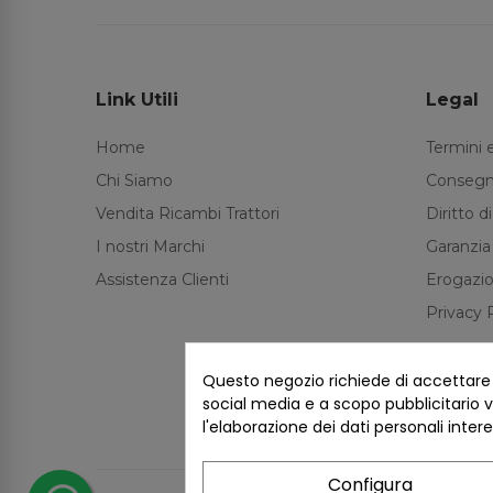
Link Utili
Legal
Home
Termini 
Chi Siamo
Consegn
Vendita Ricambi Trattori
Diritto 
I nostri Marchi
Garanzia
Assistenza Clienti
Erogazio
Privacy 
Questo negozio richiede di accettare i 
social media e a scopo pubblicitario ve
l'elaborazione dei dati personali inter
Configura