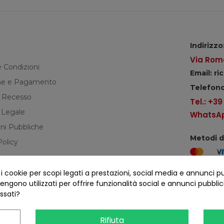
Indirizzo
Via Roma
e Condizioni
Email: r
e e Pagamento
Telefono
di Recesso
Tel.: +3
 Legale
WhatsApp
ni Pubbliche
Metodi 
Policy
cookie per scopi legati a prestazioni, social media e annunci pubbl
Seguici s
ngono utilizzati per offrire funzionalità social e annunci pubblicit
essati?
Rifiuta