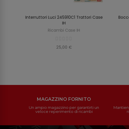
ore
Interruttori Luci 245910C1 Trattori Case
Bocc
AGGIUNGI AL CARRELLO
IH
Ricambi Case IH
25,00 €
MAGAZZINO FORNITO
Un ampio magazzino per garantirti un
Mantieni
veloce reperimento di ricambi
r