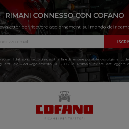
RIMANI CONNESSO CON COFANO
a newsletter per ricevere aggiornamenti sul mondo dei ricambi
ISCRI
nali. I dati sono raccolti e gestiti al fine di rendere possibile lo svolgimento de
 gli artt. 13 e 14 del Regolamento (UE) 2016/679. Prima di inviare i dati leggere le