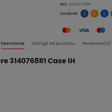
SKU:
603140768R1
Descrizione
Dettagli del prodotto
Recensioni(0)
ore 3140768R1 Case IH