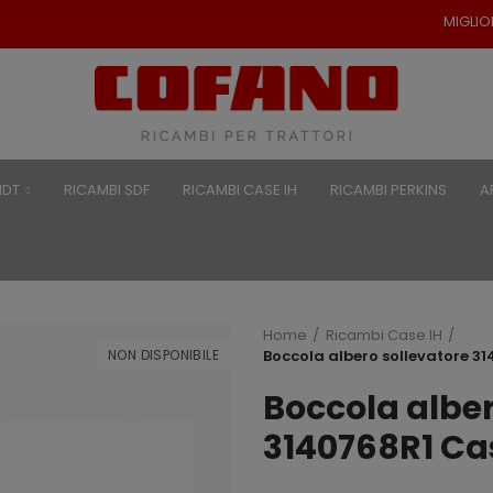
MIGLIORI PREZZI PER RICAM
NDT
RICAMBI SDF
RICAMBI CASE IH
RICAMBI PERKINS
A
Home
Ricambi Case IH
NON DISPONIBILE
Boccola albero sollevatore 3
Boccola alber
3140768R1 Ca