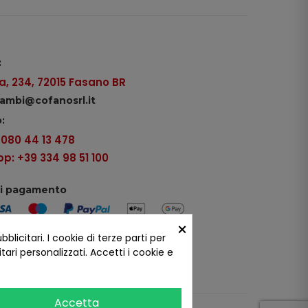
:
, 234, 72015 Fasano BR
icambi@cofanosrl.it
:
9 080 44 13 478
: +39 334 98 51 100
di pagamento
×
icitari. I cookie di terze parti per
ui social
ari personalizzati. Accetti i cookie e
Accetta