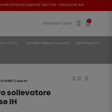
BI PER TRATTORI - SPEDIZIONE RAPIDA - RESO POSSIBILE
0
ASSISTENZA CLIENTI
REA USATO
RICAMBI GRIBALDI & SALVIA
BERARDINUCCI
140768R1 Case IH
o sollevatore
se IH