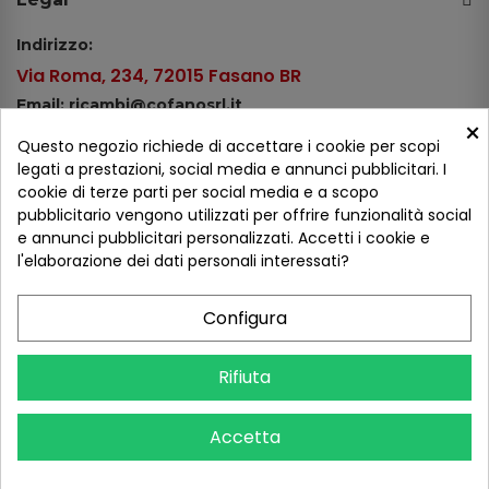
Indirizzo:
Via Roma, 234, 72015 Fasano BR
Email: ricambi@cofanosrl.it
×
Telefono:
Questo negozio richiede di accettare i cookie per scopi
Tel.: +39 080 44 13 478
legati a prestazioni, social media e annunci pubblicitari. I
cookie di terze parti per social media e a scopo
WhatsApp: +39 334 98 51 100
pubblicitario vengono utilizzati per offrire funzionalità social
e annunci pubblicitari personalizzati. Accetti i cookie e
Metodi di pagamento
l'elaborazione dei dati personali interessati?
Configura
Seguici sui social
Rifiuta
Accetta
COFANO S.R.L. - P.IVA 01254650748 - TUTTI I DIRITTI RISERVATI