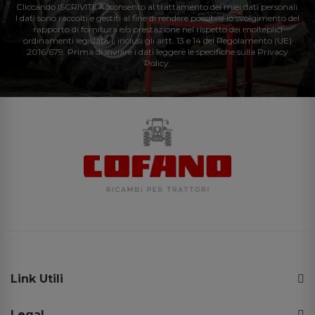
Cliccando ISCRIVITI: Acconsento al trattamento dei miei dati personali.
I dati sono raccolti e gestiti al fine di rendere possibile lo svolgimento del
rapporto di fornitura e/o prestazione nel rispetto dei molteplici
ordinamenti legislativi, inclusi gli artt. 13 e 14 del Regolamento (UE)
2016/679. Prima di inviare i dati leggere le specifiche sulla Privacy
Policy.
Link Utili
Legal