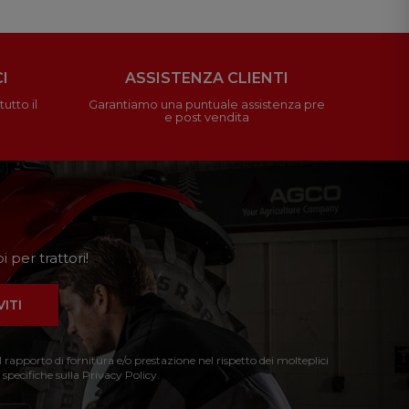
I
ASSISTENZA CLIENTI
utto il
Garantiamo una puntuale assistenza pre
e post vendita
 per trattori!
VITI
l rapporto di fornitura e/o prestazione nel rispetto dei molteplici
 specifiche sulla Privacy Policy.