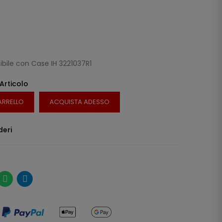
bile con Case IH 3221037R1
 Articolo
ARRELLO
ACQUISTA ADESSO
deri