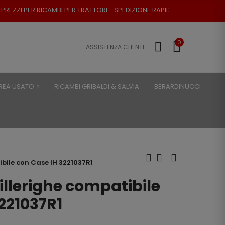
MBI PER TRATTORI - SPEDIZIONE RAPIDA - RESO POSSIBILE
0
ASSISTENZA CLIENTI
REA USATO
RICAMBI GRIBALDI & SALVIA
BERARDINUCCI
bile con Case IH 3221037R1
llerighe compatibile
221037R1