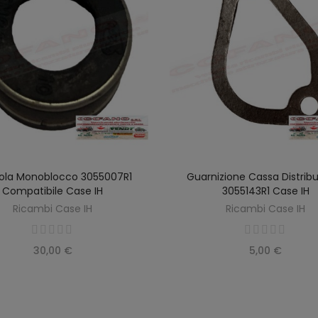
ola Monoblocco 3055007R1
Guarnizione Cassa Distrib
AGGIUNGI AL CARRELLO
AGGIUNGI AL CARREL
Compatibile Case IH
3055143R1 Case IH
Ricambi Case IH
Ricambi Case IH
30,00 €
5,00 €