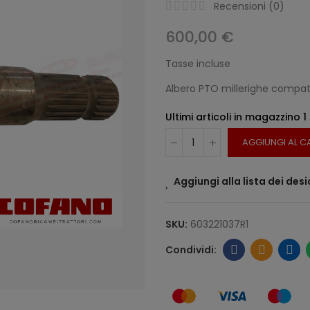
Recensioni (
0
)
600,00 €
Tasse incluse
Albero PTO millerighe compati
Ultimi articoli in magazzino
1
AGGIUNGI AL C
Aggiungi alla lista dei desi
SKU:
603221037R1