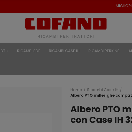
MIGLIORI PREZZI PER RICA
NDT
RICAMBI SDF
RICAMBI CASE IH
RICAMBI PERKINS
A
Home
Ricambi Case IH
Albero PTO millerighe compati
Albero PTO mi
con Case IH 3