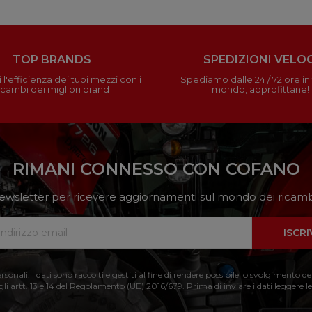
TOP BRANDS
SPEDIZIONI VELOC
 l'efficienza dei tuoi mezzi con i
Spediamo dalle 24 / 72 ore in t
icambi dei migliori brand
mondo, approfittane!
RIMANI CONNESSO CON COFANO
a newsletter per ricevere aggiornamenti sul mondo dei ricambi
ISCRI
nali. I dati sono raccolti e gestiti al fine di rendere possibile lo svolgimento de
 gli artt. 13 e 14 del Regolamento (UE) 2016/679. Prima di inviare i dati leggere le