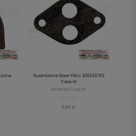
uzione
Guarnizione Base Filtro 3055237R2
Gua
LO
AGGIUNGI AL CARRELLO
Case IH
3055
Ricambi Case IH
5,00 €