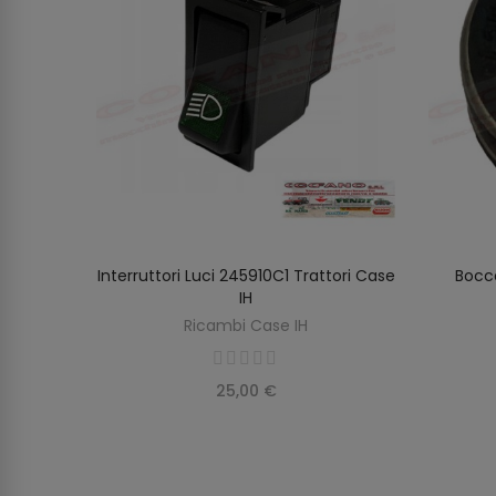
ore
Interruttori Luci 245910C1 Trattori Case
Bocc
AGGIUNGI AL CARRELLO
IH
Ricambi Case IH
25,00 €