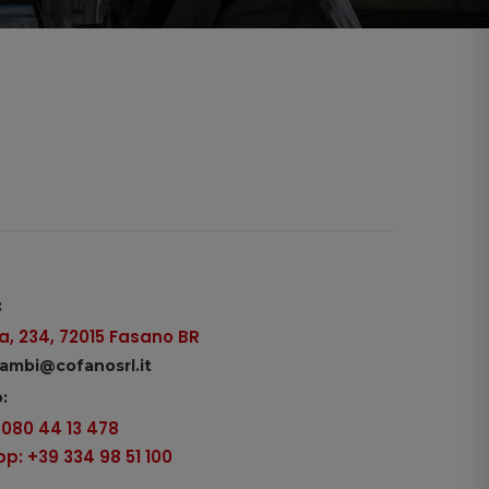
:
, 234, 72015 Fasano BR
icambi@cofanosrl.it
:
9 080 44 13 478
: +39 334 98 51 100