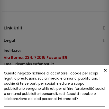
Link Utili
Legal
Indirizzo:
Via Roma, 234, 72015 Fasano BR
Email: ricambi@cofanosrl.it
×
Telefono:
Questo negozio richiede di accettare i cookie per scopi
Tel.: +39 080 44 13 478
legati a prestazioni, social media e annunci pubblicitari. I
cookie di terze parti per social media e a scopo
WhatsApp: +39 334 98 51 100
pubblicitario vengono utilizzati per offrire funzionalità social
e annunci pubblicitari personalizzati. Accetti i cookie e
Metodi di pagamento
l'elaborazione dei dati personali interessati?