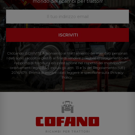
mondo dei ricambi per trattori!
ISCRIVITI
Cliccando ISCRIVITI: Acconsento al trattamento dei miei dati personali.
I dati sono raccolti e gestiti al fine di rendere possibile lo svolgimento del
rapporto di fornitura e/o prestazione nel rispetto dei molteplici
ordinamenti legislativi, inclusi gli artt. 13 e 14 del Regolamento (UE)
2016/679. Prima di inviare i dati leggere le specifiche sulla Privacy
Policy.