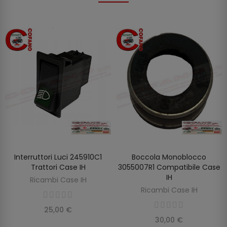
Interruttori Luci 245910C1
Boccola Monoblocco
AGGIUNGI AL CARRELLO
AGGIUNGI AL CARRELLO
Trattori Case IH
3055007R1 Compatibile Case
IH
Ricambi Case IH
Ricambi Case IH
25,00 €
30,00 €