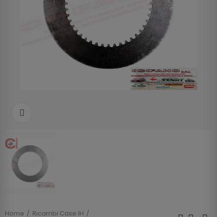
Clicca per allargare
Home
Ricambi Case IH