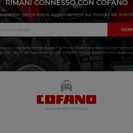
RIMANI CONNESSO CON COFANO
a newsletter per ricevere aggiornamenti sul mondo dei ricambi
ISCRI
nali. I dati sono raccolti e gestiti al fine di rendere possibile lo svolgimento de
 gli artt. 13 e 14 del Regolamento (UE) 2016/679. Prima di inviare i dati leggere le