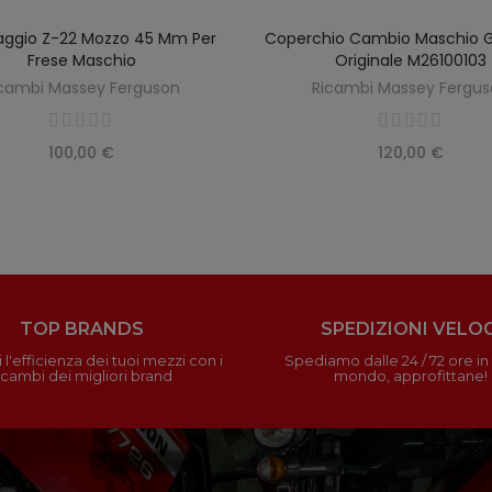
aggio Z-22 Mozzo 45 Mm Per
Coperchio Cambio Maschio 
SCOPRIRE
SCOPRIRE
Frese Maschio
Originale M26100103
cambi Massey Ferguson
Ricambi Massey Fergu
100,00 €
120,00 €
TOP BRANDS
SPEDIZIONI VELOC
 l'efficienza dei tuoi mezzi con i
Spediamo dalle 24 / 72 ore in t
icambi dei migliori brand
mondo, approfittane!