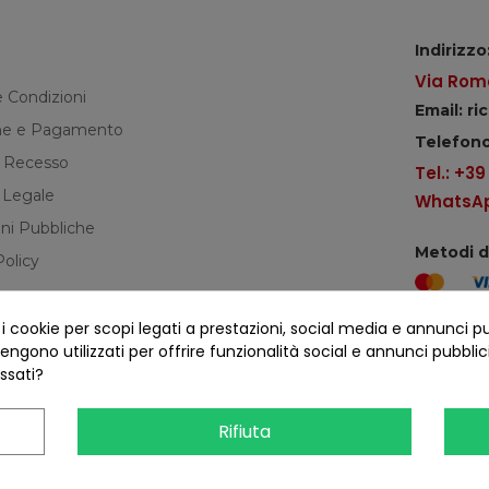
Indirizzo
Via Roma
e Condizioni
Email: r
e e Pagamento
Telefono
di Recesso
Tel.: +3
 Legale
WhatsApp
ni Pubbliche
Metodi 
Policy
cookie per scopi legati a prestazioni, social media e annunci pubbl
Seguici s
ngono utilizzati per offrire funzionalità social e annunci pubblicit
essati?
Rifiuta
COFANO S.R.L. - P.IVA 01254650748 - TUTTI I DIRITTI RISERVATI