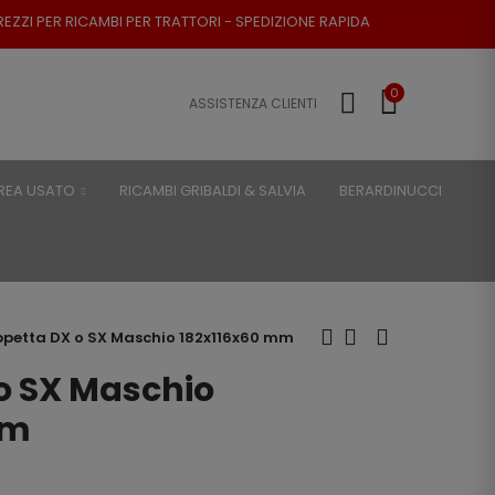
PER TRATTORI - SPEDIZIONE RAPIDA - RESO POSSIBILE
0
ASSISTENZA CLIENTI
REA USATO
RICAMBI GRIBALDI & SALVIA
BERARDINUCCI
petta DX o SX Maschio 182x116x60 mm
o SX Maschio
mm