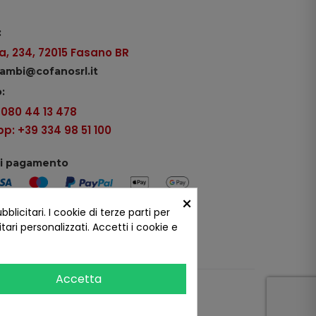
:
, 234, 72015 Fasano BR
icambi@cofanosrl.it
:
9 080 44 13 478
: +39 334 98 51 100
di pagamento
×
icitari. I cookie di terze parti per
ui social
ari personalizzati. Accetti i cookie e
Accetta