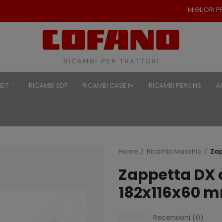
MIGLIORI PREZZI PER RICAMBI 
NDT
RICAMBI SDF
RICAMBI CASE IH
RICAMBI PERKINS
A
Home
Ricambi Maschio
Zap
Zappetta DX 
182x116x60 
Recensioni (
0
)