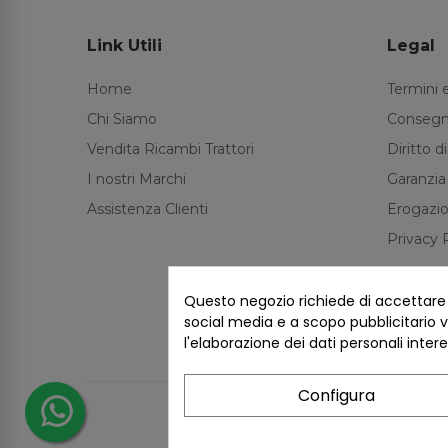
Link Utili
Legal
Home
Termini 
Chi Siamo
Consegn
Vendita Ricambi Trattori
Diritto 
I nostri Marchi
Garanzia
Assistenza Clienti
Erogazio
Privacy 
Questo negozio richiede di accettare i 
social media e a scopo pubblicitario ve
l'elaborazione dei dati personali inter
Configura