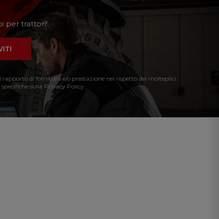
 per trattori!
VITI
l rapporto di fornitura e/o prestazione nel rispetto dei molteplici
 specifiche sulla Privacy Policy.