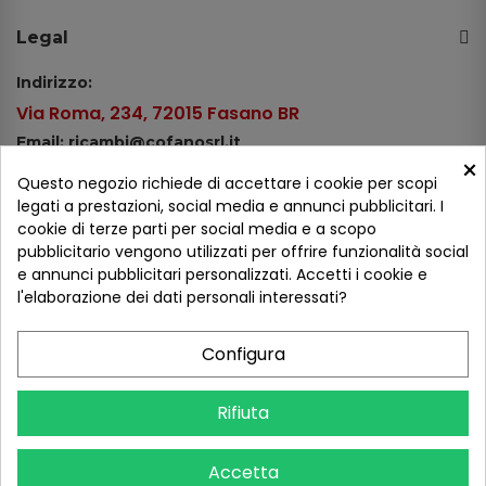
Legal
Indirizzo:
Via Roma, 234, 72015 Fasano BR
Email: ricambi@cofanosrl.it
×
Telefono:
Questo negozio richiede di accettare i cookie per scopi
Tel.: +39 080 44 13 478
legati a prestazioni, social media e annunci pubblicitari. I
cookie di terze parti per social media e a scopo
WhatsApp: +39 334 98 51 100
pubblicitario vengono utilizzati per offrire funzionalità social
e annunci pubblicitari personalizzati. Accetti i cookie e
Metodi di pagamento
l'elaborazione dei dati personali interessati?
Configura
Seguici sui social
Rifiuta
Accetta