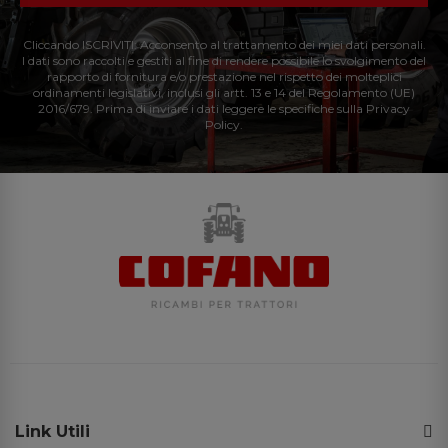
Cliccando ISCRIVITI: Acconsento al trattamento dei miei dati personali.
I dati sono raccolti e gestiti al fine di rendere possibile lo svolgimento del
rapporto di fornitura e/o prestazione nel rispetto dei molteplici
ordinamenti legislativi, inclusi gli artt. 13 e 14 del Regolamento (UE)
2016/679. Prima di inviare i dati leggere le specifiche sulla Privacy
Policy.
Link Utili