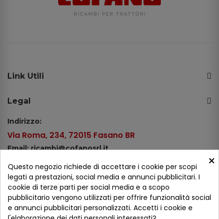
Link Utili
Legal
Indirizzo:
Via Roma, 234, 72015 Fasano BR
Email: ricambi@cofanosrl.it
×
Telefono:
Questo negozio richiede di accettare i cookie per scopi
Tel.: +39 080 44 13 478
legati a prestazioni, social media e annunci pubblicitari. I
cookie di terze parti per social media e a scopo
WhatsApp: +39 334 98 51 100
pubblicitario vengono utilizzati per offrire funzionalità social
e annunci pubblicitari personalizzati. Accetti i cookie e
Metodi di pagamento
l'elaborazione dei dati personali interessati?