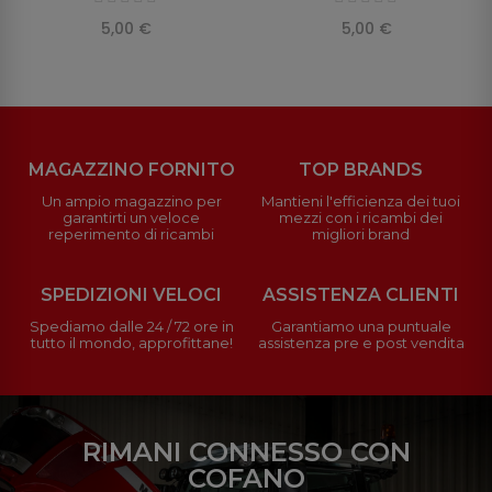
5,00 €
5,00 €
MAGAZZINO FORNITO
TOP BRANDS
Un ampio magazzino per
Mantieni l'efficienza dei tuoi
garantirti un veloce
mezzi con i ricambi dei
reperimento di ricambi
migliori brand
SPEDIZIONI VELOCI
ASSISTENZA CLIENTI
Spediamo dalle 24 / 72 ore in
Garantiamo una puntuale
tutto il mondo, approfittane!
assistenza pre e post vendita
RIMANI CONNESSO CON
COFANO