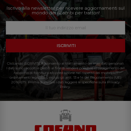
Iscriviti alla newsletter per ricevere aggiornamenti sul
mondo dei ricambi per trattori!
ISCRIVITI
Cliccando ISCRIVITI: Acconsento al trattamento dei miei dati personali.
I dati sono raccolti e gestiti al fine di rendere possibile lo svolgimento del
rapporto di fornitura e/o prestazione nel rispetto dei molteplici
ordinamenti legislativi, inclusi gli artt. 13 e 14 del Regolamento (UE)
2016/679. Prima di inviare i dati leggere le specifiche sulla Privacy
Policy.