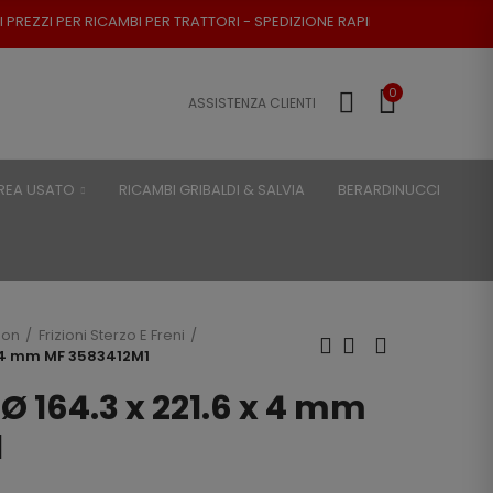
I PER TRATTORI - SPEDIZIONE RAPIDA - RESO POSSIBILE
0
ASSISTENZA CLIENTI
REA USATO
RICAMBI GRIBALDI & SALVIA
BERARDINUCCI
son
Frizioni Sterzo E Freni
 x 4 mm MF 3583412M1
 Ø 164.3 x 221.6 x 4 mm
1