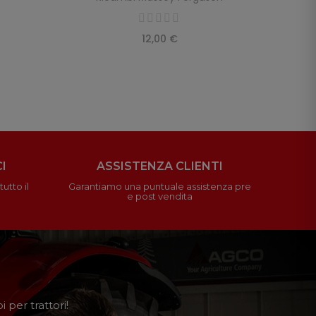
12,00 €
I
ASSISTENZA CLIENTI
utto il
Garantiamo una puntuale assistenza pre
e post vendita
 per trattori!