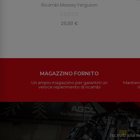
Ricambi Massey Ferguson
20,00 €
MAGAZZINO FORNITO
Un ampio magazzino per garantirti un
Mantieni
veloce reperimento di ricambi
r
Iscriviti all