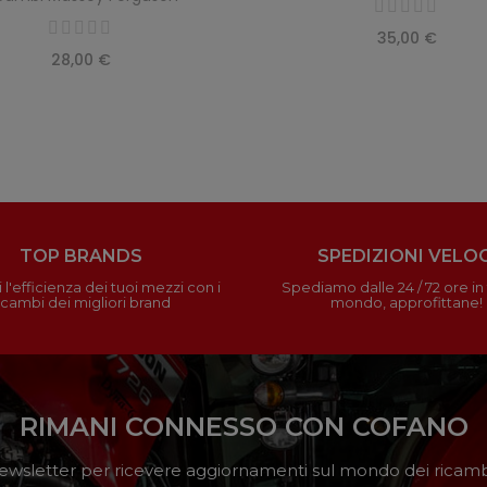
35,00 €
28,00 €
TOP BRANDS
SPEDIZIONI VELOC
 l'efficienza dei tuoi mezzi con i
Spediamo dalle 24 / 72 ore in t
icambi dei migliori brand
mondo, approfittane!
RIMANI CONNESSO CON COFANO
a newsletter per ricevere aggiornamenti sul mondo dei ricambi