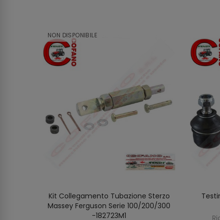
NON DISPONIBILE
assey
Kit Collegamento Tubazione Sterzo
Testi
SCOPRIRE
O
-300
Massey Ferguson Serie 100/200/300
-182723M1
on
Ri