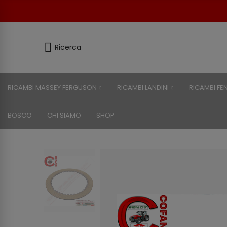
Ricerca
RICAMBI MASSEY FERGUSON
RICAMBI LANDINI
RICAMBI FE
BOSCO
CHI SIAMO
SHOP