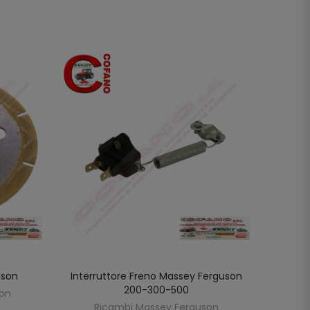
uson
Interruttore Freno Massey Ferguson
M
LO
AGGIUNGI AL CARRELLO
200-300-500
son
R
Ricambi Massey Ferguson