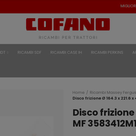
MIGLIORI PREZZI PER RICAMB
NDT
RICAMBI SDF
RICAMBI CASE IH
RICAMBI PERKINS
A
Home
Ricambi Massey Fergu
Disco frizione Ø 164.3 x 221.6
Disco frizione
MF 3583412M