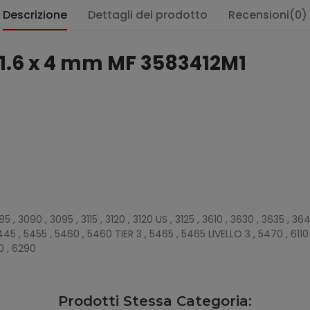
Descrizione
Dettagli del prodotto
Recensioni(0)
221.6 x 4 mm MF 3583412M1
:
 , 3090 , 3095 , 3115 , 3120 , 3120 US , 3125 , 3610 , 3630 , 3635 , 36
45 , 5455 , 5460 , 5460 TIER 3 , 5465 , 5465 LIVELLO 3 , 5470 , 6110 , 
80 , 6290
Prodotti Stessa Categoria: