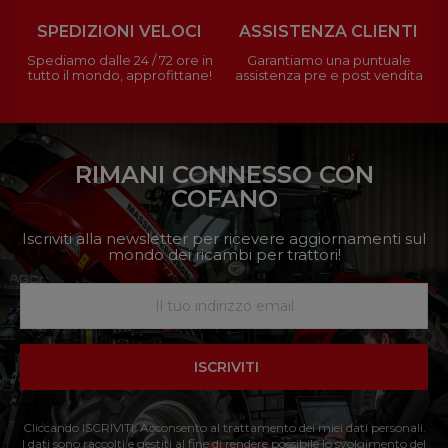
SPEDIZIONI VELOCI
ASSISTENZA CLIENTI
Spediamo dalle 24 / 72 ore in
Garantiamo una puntuale
tutto il mondo, approfittane!
assistenza pre e post vendita
RIMANI CONNESSO CON
COFANO
Iscriviti alla newsletter per ricevere aggiornamenti sul
mondo dei ricambi per trattori!
ISCRIVITI
Cliccando ISCRIVITI: Acconsento al trattamento dei miei dati personali.
I dati sono raccolti e gestiti al fine di rendere possibile lo svolgimento del