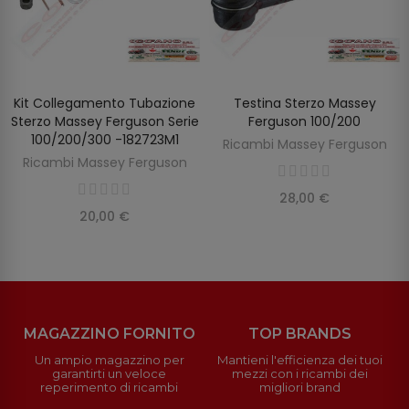
Kit Collegamento Tubazione
Testina Sterzo Massey
SCOPRIRE
AGGIUNGI AL CARRELLO
Sterzo Massey Ferguson Serie
Ferguson 100/200
100/200/300 -182723M1
Ricambi Massey Ferguson
Ricambi Massey Ferguson
28,00 €
20,00 €
MAGAZZINO FORNITO
TOP BRANDS
Un ampio magazzino per
Mantieni l'efficienza dei tuoi
garantirti un veloce
mezzi con i ricambi dei
reperimento di ricambi
migliori brand