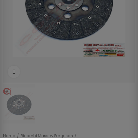
Clicca per allargare
Home
Ricambi Massey Ferguson