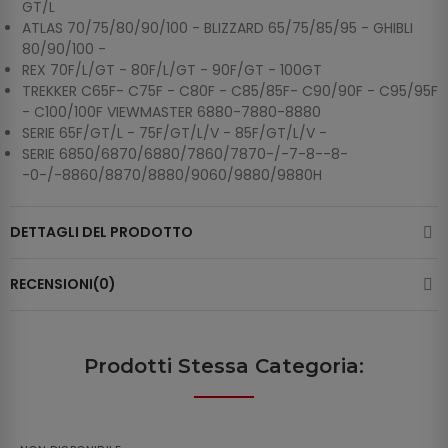
GT/L
ATLAS 70/75/80/90/100 - BLIZZARD 65/75/85/95 - GHIBLI
80/90/100 -
REX 70F/L/GT - 80F/L/GT - 90F/GT - 100GT
TREKKER C65F- C75F - C80F - C85/85F- C90/90F - C95/95F
- C100/100F VIEWMASTER 6880-7880-8880
SERIE 65F/GT/L - 75F/GT/L/V - 85F/GT/L/V -
SERIE 6850/6870/6880/7860/7870-/-7-8--8-
-0-/-8860/8870/8880/9060/9880/9880H
DETTAGLI DEL PRODOTTO
RECENSIONI(0)
Prodotti Stessa Categoria: