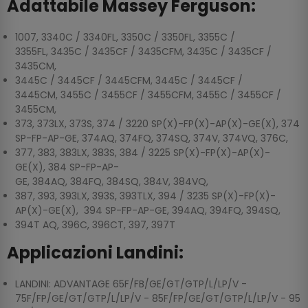
Adattabile Massey Ferguson:
1007, 3340C / 3340FL, 3350C / 3350FL, 3355C /
3355FL, 3435C / 3435CF / 3435CFM, 3435C / 3435CF /
3435CM,
3445C / 3445CF / 3445CFM, 3445C / 3445CF /
3445CM, 3455C / 3455CF / 3455CFM, 3455C / 3455CF /
3455CM,
373, 373LX, 373S, 374 / 3220 SP(X)-FP(X)-AP(X)-GE(X), 374
SP-FP-AP-GE, 374AQ, 374FQ, 374SQ, 374V, 374VQ, 376C,
377, 383, 383LX, 383S, 384 / 3225 SP(X)-FP(X)-AP(X)-
GE(X), 384 SP-FP-AP-
GE, 384AQ, 384FQ, 384SQ, 384V, 384VQ,
387, 393, 393LX, 393S, 393TLX, 394 / 3235 SP(X)-FP(X)-
AP(X)-GE(X), 394 SP-FP-AP-GE, 394AQ, 394FQ, 394SQ,
394T AQ, 396C, 396CT, 397, 397T
Applicazioni Landini:
LANDINI: ADVANTAGE 65F/FB/GE/GT/GTP/L/LP/V -
75F/FP/GE/GT/GTP/L/LP/V - 85F/FP/GE/GT/GTP/L/LP/V - 95