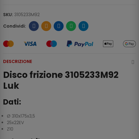
SKU:
3105233M92
DESCRIZIONE
Disco frizione 3105233M92
Luk
Dati:
Ø 310x175x3,5
25x22EV
Z10