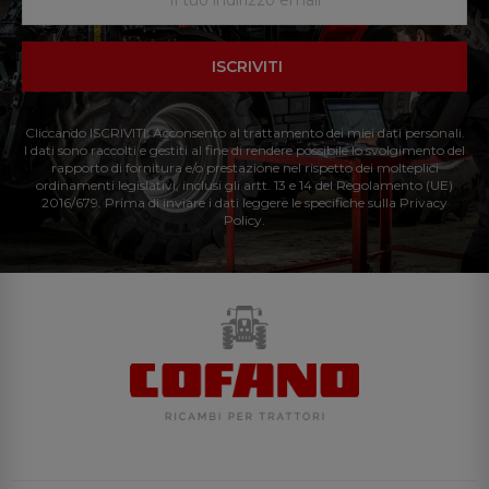
ISCRIVITI
Cliccando ISCRIVITI: Acconsento al trattamento dei miei dati personali.
I dati sono raccolti e gestiti al fine di rendere possibile lo svolgimento del
rapporto di fornitura e/o prestazione nel rispetto dei molteplici
ordinamenti legislativi, inclusi gli artt. 13 e 14 del Regolamento (UE)
2016/679. Prima di inviare i dati leggere le specifiche sulla Privacy
Policy.