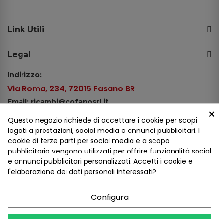
Link Utili
Legal
Indirizzo:
Via Roma, 234, 72015 Fasano BR
Email: ricambi@cofanosrl.it
×
Telefono:
Questo negozio richiede di accettare i cookie per scopi
Tel.: +39 080 44 13 478
legati a prestazioni, social media e annunci pubblicitari. I
cookie di terze parti per social media e a scopo
WhatsApp: +39 334 98 51 100
pubblicitario vengono utilizzati per offrire funzionalità social
e annunci pubblicitari personalizzati. Accetti i cookie e
Metodi di pagamento
l'elaborazione dei dati personali interessati?
Configura
Seguici sui social