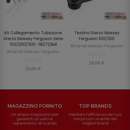
Kit Collegamento Tubazione
Testina Sterzo Massey
SCOPRIRE
AGGIUNGI AL CARRELLO
Sterzo Massey Ferguson Serie
Ferguson 100/200
100/200/300 -182723M1
Ricambi Massey Ferguson
Ricambi Massey Ferguson
28,00 €
20,00 €
MAGAZZINO FORNITO
TOP BRANDS
Un ampio magazzino per
Mantieni l'efficienza dei tuoi
garantirti un veloce
mezzi con i ricambi dei
reperimento di ricambi
migliori brand