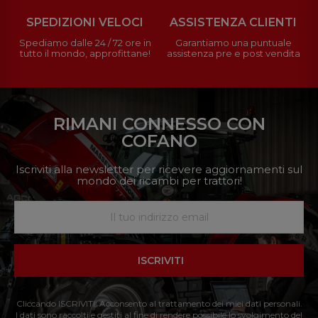
SPEDIZIONI VELOCI
ASSISTENZA CLIENTI
Spediamo dalle 24 / 72 ore in
Garantiamo una puntuale
tutto il mondo, approfittane!
assistenza pre e post vendita
RIMANI CONNESSO CON
COFANO
Iscriviti alla newsletter per ricevere aggiornamenti sul
mondo dei ricambi per trattori!
ISCRIVITI
Cliccando ISCRIVITI: Acconsento al trattamento dei miei dati personali.
I dati sono raccolti e gestiti al fine di rendere possibile lo svolgimento del