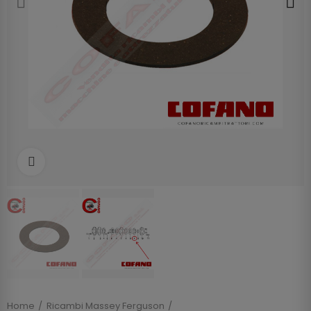
Clicca per allargare
Home
Ricambi Massey Ferguson