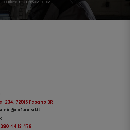
 specifiche sulla Privacy Policy.
:
, 234, 72015 Fasano BR
icambi@cofanosrl.it
:
9 080 44 13 478