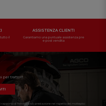
I
ASSISTENZA CLIENTI
utto il
Garantiamo una puntuale assistenza pre
e post vendita
 per trattori!
VITI
l rapporto di fornitura e/o prestazione nel rispetto dei molteplici