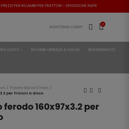
 PER TRATTORI - SPEDIZIONE RAPIDA - RESO POSSIBILE
0
ASSISTENZA CLIENTI
REA USATO
RICAMBI GRIBALDI & SALVIA
BERARDINUCCI
son
Frizioni Sterzo E Freni
.2 per frizioni a disco
to ferodo 160x97x3.2 per
o