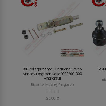
assey
Kit Collegamento Tubazione Sterzo
Testi
SCOPRIRE
O
-300
Massey Ferguson Serie 100/200/300
-182723M1
on
Ri
Ricambi Massey Ferguson
20,00 €