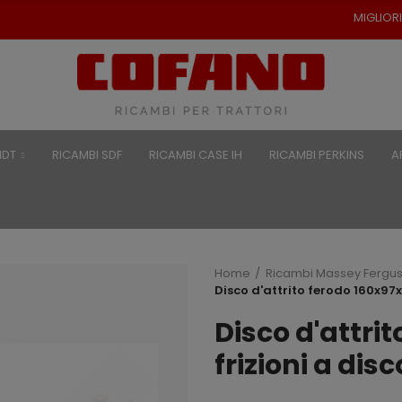
MIGLIORI PREZZI PER RICAMBI
NDT
RICAMBI SDF
RICAMBI CASE IH
RICAMBI PERKINS
A
Home
Ricambi Massey Fergu
Disco d'attrito ferodo 160x97x3
Disco d'attri
frizioni a disc