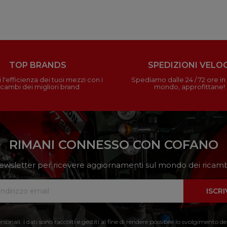
TOP BRANDS
SPEDIZIONI VELOC
 l'efficienza dei tuoi mezzi con i
Spediamo dalle 24 / 72 ore in t
icambi dei migliori brand
mondo, approfittane!
RIMANI CONNESSO CON COFANO
a newsletter per ricevere aggiornamenti sul mondo dei ricambi
ISCRI
nali. I dati sono raccolti e gestiti al fine di rendere possibile lo svolgimento de