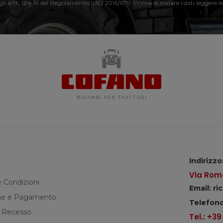
 gli artt. 13 e 14 del Regolamento (UE) 2016/679. Prima di inviare i dati leggere le
Indirizzo
Via Roma
e Condizioni
Email: r
e e Pagamento
Telefono
di Recesso
Tel.: +3