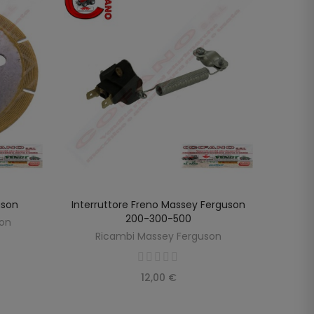
uson
Interruttore Freno Massey Ferguson
M
LO
AGGIUNGI AL CARRELLO
200-300-500
son
R
Ricambi Massey Ferguson
12,00 €