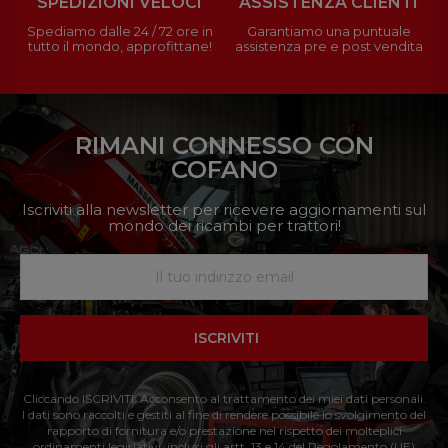
SPEDIZIONI VELOCI
ASSISTENZA CLIENTI
Spediamo dalle 24 / 72 ore in
Garantiamo una puntuale
tutto il mondo, approfittane!
assistenza pre e post vendita
RIMANI CONNESSO CON
COFANO
Iscriviti alla newsletter per ricevere aggiornamenti sul
mondo dei ricambi per trattori!
ISCRIVITI
Cliccando ISCRIVITI: Acconsento al trattamento dei miei dati personali.
I dati sono raccolti e gestiti al fine di rendere possibile lo svolgimento del
rapporto di fornitura e/o prestazione nel rispetto dei molteplici
ordinamenti legislativi, inclusi gli artt. 13 e 14 del Regolamento (UE)