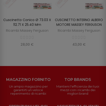
Cuscinetto Conico Ø 73.03 X
CUSCINETTO INTERNO ALBERO
AGGIUNGI AL CARRELLO
AGGIUNGI AL CARRELLO
112.71 X 25.40 Mm
MOTORE MASSEY FERGUSON
Ricambi Massey Ferguson
Ricambi Massey Ferguson
28,00 €
43,00 €
MAGAZZINO FORNITO
TOP BRANDS
Un ampio magazzino per
Mantieni l'efficienza dei tuoi
garantirti un veloce
mezzi con i ricambi dei
reperimento di ricambi
migliori brand