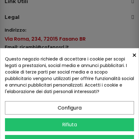
Link Utili
Legal
Indirizzo:
Via Roma, 234, 72015 Fasano BR
Email: ricambi@cofanosrl.it
×
Telefono:
Questo negozio richiede di accettare i cookie per scopi
Tel.: +39 080 44 13 478
legati a prestazioni, social media e annunci pubblicitari. I
cookie di terze parti per social media e a scopo
WhatsApp: +39 334 98 51 100
pubblicitario vengono utilizzati per offrire funzionalità social
e annunci pubblicitari personalizzati. Accetti i cookie e
Metodi di pagamento
l'elaborazione dei dati personali interessati?
Configura
Seguici sui social
Rifiuta