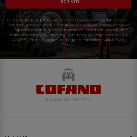
ISCRIVITI
Cliccando ISCRIVITI: Acconsento al trattamento dei miei dati personali.
I dati sono raccolti e gestiti al fine di rendere possibile lo svolgimento del
rapporto di fornitura e/o prestazione nel rispetto dei molteplici
ordinamenti legislativi, inclusi gli artt. 13 e 14 del Regolamento (UE)
2016/679. Prima di inviare i dati leggere le specifiche sulla Privacy
Policy.