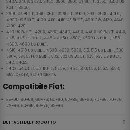
340A, 340B, 3430, 345D, 3500, 3500 US BUILT, 3550, 3550 US
BUILT, 3600,
3600 US BUILT, 3610, 3610 US BUILT, 3900, 3910, 3930, 4000,
4000 US BUILT, 4100, 4110, 4110 US BUILT, 4110LCG, 4130, 4140,
4190, 420,
420 US BUILT, 4200, 4330, 4340, 4400, 4400 US BUILT, 4410,
445, 445 US BUILT, 445A, 445D, 4500, 4500 US BUILT, 455,
4600, 4600 US BUILT,
4610, 4610 US BUILT, 4630, 4830, 5030, 515, 515 US BUILT, 530,
530A, 531, 531 US BUILT, 532, 532 US BUILT, 535, 535 US BUILT,
540, 540A,
540B, 545, 545 US BUILT, 545A, 545D, 550, 555, 555A, 555B,
655, DEXTA, SUPER DEXTA
Compatibile Fiat:
55-90, 60-66, 60-76, 60-90, 62-86, 65-90, 70-66, 70-76,
72-86, 80-66, 80-76, 82-86
DETTAGLI DEL PRODOTTO