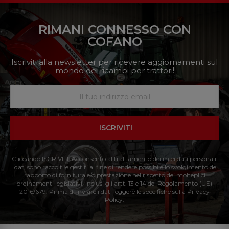
RIMANI CONNESSO CON
COFANO
Iscriviti alla newsletter per ricevere aggiornamenti sul
mondo dei ricambi per trattori!
ISCRIVITI
Cliccando ISCRIVITI: Acconsento al trattamento dei miei dati personali.
I dati sono raccolti e gestiti al fine di rendere possibile lo svolgimento del
rapporto di fornitura e/o prestazione nel rispetto dei molteplici
ordinamenti legislativi, inclusi gli artt. 13 e 14 del Regolamento (UE)
2016/679. Prima di inviare i dati leggere le specifiche sulla Privacy
Policy.