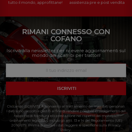
tutto il mondo, approfittane!
assistenza pre e post vendita
RIMANI CONNESSO CON
COFANO
Iscriviti alla newsletter per ricevere aggiornamenti sul
mondo dei ricambi per trattori!
ISCRIVITI
Cliccando ISCRIVITI: Acconsento al trattamento dei miei dati personali.
I dati sono raccolti e gestiti al fine di rendere possibile lo svolgimento del
rapporto di fornitura e/o prestazione nel rispetto dei molteplici
ordinamenti legislativi, inclusi gli artt. 13 e 14 del Regolamento (UE)
2016/679. Prima di inviare i dati leggere le specifiche sulla Privacy
Policy.