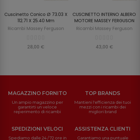
Cuscinetto Conico Ø 73.03 X
CUSCINETTO INTERNO ALBERO
AGGIUNGI AL CARRELLO
AGGIUNGI AL CARRELLO
112.71 X 25.40 Mm
MOTORE MASSEY FERGUSON
Ricambi Massey Ferguson
Ricambi Massey Ferguson
28,00 €
43,00 €
MAGAZZINO FORNITO
TOP BRANDS
Un ampio magazzino per
Mantieni l'efficienza dei tuoi
garantirti un veloce
mezzi con i ricambi dei
reperimento di ricambi
migliori brand
SPEDIZIONI VELOCI
ASSISTENZA CLIENTI
Spediamo dalle 24 / 72 ore in
Garantiamo una puntuale