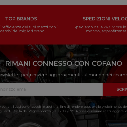
TOP BRANDS
SPEDIZIONI VELOC
 l'efficienza dei tuoi mezzi con i
Spediamo dalle 24 / 72 ore in t
icambi dei migliori brand
mondo, approfittane!
RIMANI CONNESSO CON COFANO
a newsletter per ricevere aggiornamenti sul mondo dei ricambi
ISCRI
nali. I dati sono raccolti e gestiti al fine di rendere possibile lo svolgimento de
 gli artt. 13 e 14 del Regolamento (UE) 2016/679. Prima di inviare i dati leggere le