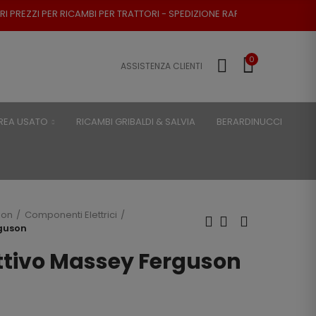
BI PER TRATTORI - SPEDIZIONE RAPIDA - RESO POSSIBILE
0
ASSISTENZA CLIENTI
REA USATO
RICAMBI GRIBALDI & SALVIA
BERARDINUCCI
son
Componenti Elettrici
rguson
ttivo Massey Ferguson