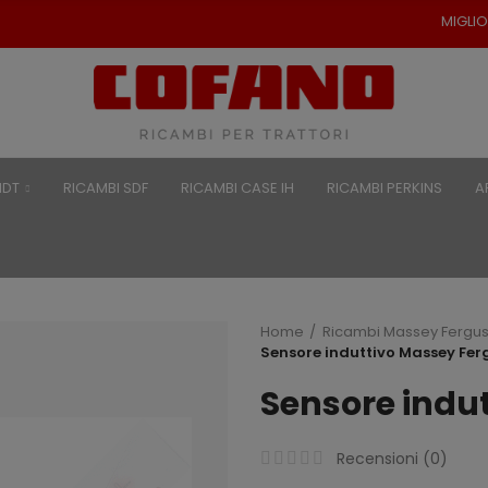
MIGLIORI PREZZI PER RICAM
NDT
RICAMBI SDF
RICAMBI CASE IH
RICAMBI PERKINS
A
Home
Ricambi Massey Fergu
Sensore induttivo Massey Fe
Sensore indu
Recensioni (
0
)