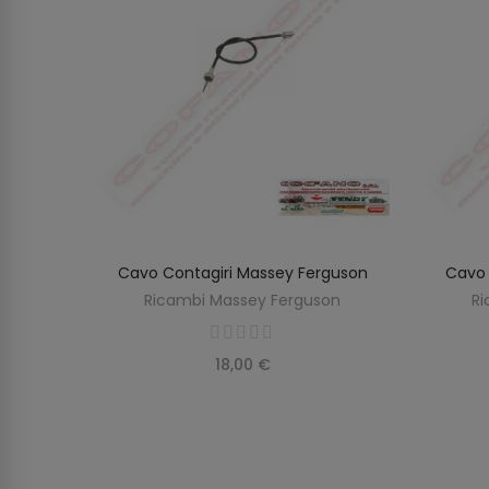
MF Serie
Cavo Contagiri Massey Ferguson
Cavo 
SCOPRIRE
O
Ricambi Massey Ferguson
Ri
on
18,00 €