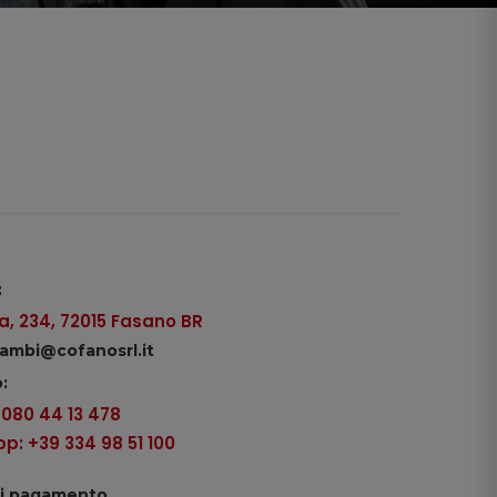
:
, 234, 72015 Fasano BR
icambi@cofanosrl.it
:
9 080 44 13 478
: +39 334 98 51 100
di pagamento