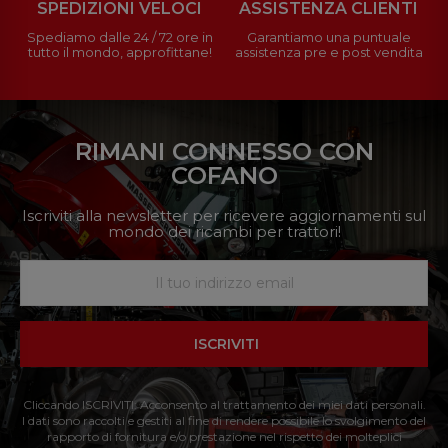
SPEDIZIONI VELOCI
ASSISTENZA CLIENTI
Spediamo dalle 24 / 72 ore in
Garantiamo una puntuale
tutto il mondo, approfittane!
assistenza pre e post vendita
RIMANI CONNESSO CON
COFANO
Iscriviti alla newsletter per ricevere aggiornamenti sul
mondo dei ricambi per trattori!
ISCRIVITI
Cliccando ISCRIVITI: Acconsento al trattamento dei miei dati personali.
I dati sono raccolti e gestiti al fine di rendere possibile lo svolgimento del
rapporto di fornitura e/o prestazione nel rispetto dei molteplici