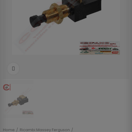
Clicca per allargare
Home
Ricambi Massey Ferguson