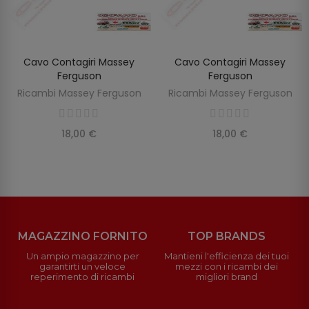
Cavo Contagiri Massey
Cavo Contagiri Massey
SCOPRIRE
SCOPRIRE
Ferguson
Ferguson
Ricambi Massey Ferguson
Ricambi Massey Ferguson
18,00 €
18,00 €
MAGAZZINO FORNITO
TOP BRANDS
Un ampio magazzino per
Mantieni l'efficienza dei tuoi
garantirti un veloce
mezzi con i ricambi dei
reperimento di ricambi
migliori brand