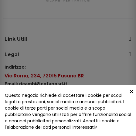
Link Utili
Legal
Indirizzo:
Via Roma, 234, 72015 Fasano BR
Email: ricambi@cofanosrl.it
×
Telefono:
Questo negozio richiede di accettare i cookie per scopi
Tel.: +39 080 44 13 478
legati a prestazioni, social media e annunci pubblicitari. I
cookie di terze parti per social media e a scopo
WhatsApp: +39 334 98 51 100
pubblicitario vengono utilizzati per offrire funzionalità social
e annunci pubblicitari personalizzati. Accetti i cookie e
Metodi di pagamento
l'elaborazione dei dati personali interessati?