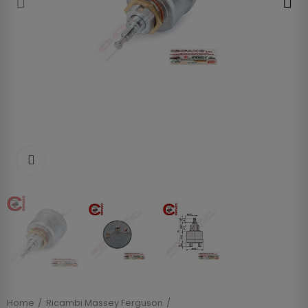
Clicca per allargare
Home
Ricambi Massey Ferguson