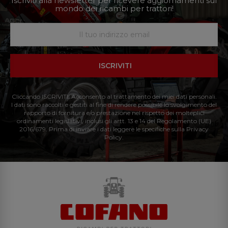
Iscriviti alla newsletter per ricevere aggiornamenti sul
mondo dei ricambi per trattori!
ISCRIVITI
Cliccando ISCRIVITI: Acconsento al trattamento dei miei dati personali.
I dati sono raccolti e gestiti al fine di rendere possibile lo svolgimento del
rapporto di fornitura e/o prestazione nel rispetto dei molteplici
ordinamenti legislativi, inclusi gli artt. 13 e 14 del Regolamento (UE)
2016/679. Prima di inviare i dati leggere le specifiche sulla Privacy
Policy.