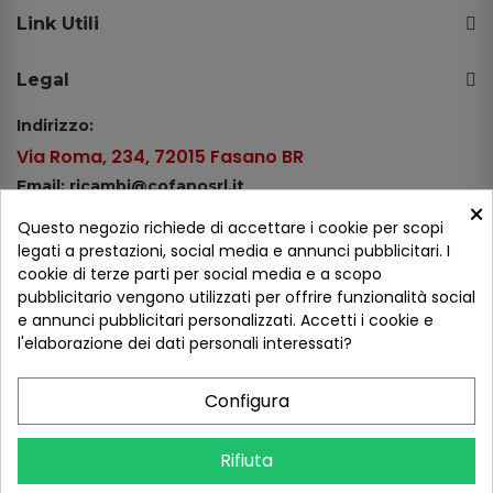
Link Utili
Legal
Indirizzo:
Via Roma, 234, 72015 Fasano BR
Email: ricambi@cofanosrl.it
×
Telefono:
Questo negozio richiede di accettare i cookie per scopi
Tel.: +39 080 44 13 478
legati a prestazioni, social media e annunci pubblicitari. I
cookie di terze parti per social media e a scopo
WhatsApp: +39 334 98 51 100
pubblicitario vengono utilizzati per offrire funzionalità social
e annunci pubblicitari personalizzati. Accetti i cookie e
Metodi di pagamento
l'elaborazione dei dati personali interessati?
Configura
Seguici sui social
Rifiuta