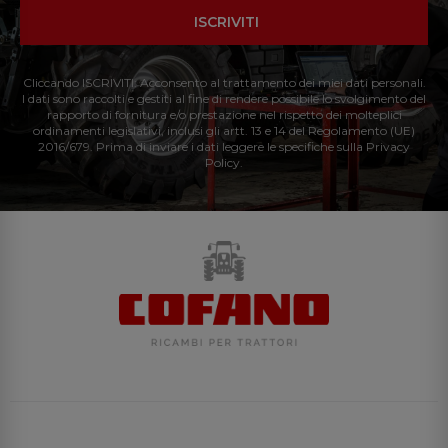
ISCRIVITI
Cliccando ISCRIVITI: Acconsento al trattamento dei miei dati personali.
I dati sono raccolti e gestiti al fine di rendere possibile lo svolgimento del
rapporto di fornitura e/o prestazione nel rispetto dei molteplici
ordinamenti legislativi, inclusi gli artt. 13 e 14 del Regolamento (UE)
2016/679. Prima di inviare i dati leggere le specifiche sulla Privacy
Policy.