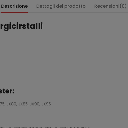
Descrizione
Dettagli del prodotto
Recensioni(0)
rgicirstalli
ster:
75, JX80, JX85, JX90, JX95