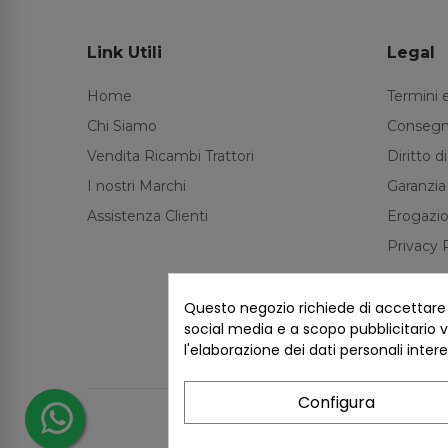
Link Utili
Legal
Home
Termini 
Chi Siamo
Consegn
Vendita Ricambi Trattori
Diritto 
I nostri Marchi
Garanzia
Assistenza Clienti
Erogazio
Privacy 
Questo negozio richiede di accettare i 
social media e a scopo pubblicitario ve
l'elaborazione dei dati personali inter
Configura