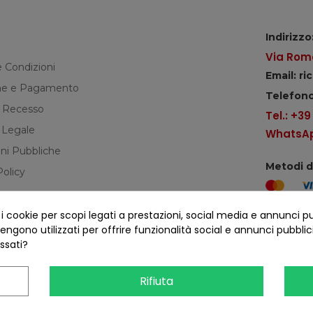
Indirizzo
Via Roma
e Condizioni
Email: r
e e Pagamento
Telefono
di Recesso
Tel.: +3
 Legale
WhatsApp
ni Pubbliche
Metodi 
Policy
cookie per scopi legati a prestazioni, social media e annunci pubbl
Seguici s
ngono utilizzati per offrire funzionalità social e annunci pubblicit
essati?
Rifiuta
COFANO S.R.L. - P.IVA 01254650748 - TUTTI I DIRITTI RISERVATI