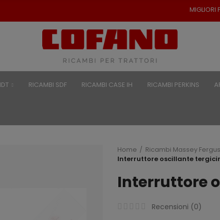
MIGLIORI PREZZI PER RICAMBI 
NDT
RICAMBI SDF
RICAMBI CASE IH
RICAMBI PERKINS
A
Home
Ricambi Massey Fergu
Interruttore oscillante tergicir
Interruttore o
Recensioni (
0
)