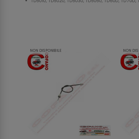
TD5010, TD5020, TD5030, TD5050, TD60D, TD70D,
NON DISPONIBILE
NON DIS