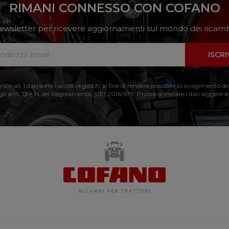
RIMANI CONNESSO CON COFANO
a newsletter per ricevere aggiornamenti sul mondo dei ricambi
ISCRI
nali. I dati sono raccolti e gestiti al fine di rendere possibile lo svolgimento de
 gli artt. 13 e 14 del Regolamento (UE) 2016/679. Prima di inviare i dati leggere le