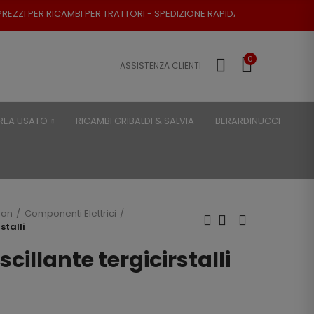
PER TRATTORI - SPEDIZIONE RAPIDA - RESO POSSIBILE
0
ASSISTENZA CLIENTI
REA USATO
RICAMBI GRIBALDI & SALVIA
BERARDINUCCI
son
Componenti Elettrici
stalli
scillante tergicirstalli