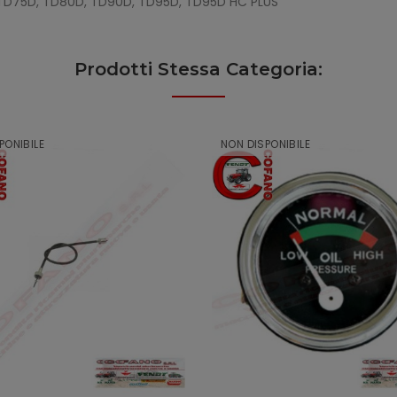
 TD75D, TD80D, TD90D, TD95D, TD95D HC PLUS
Prodotti Stessa Categoria:
PONIBILE
NON DISPONIBILE