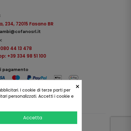
:
, 234, 72015 Fasano BR
icambi@cofanosrl.it
:
9 080 44 13 478
: +39 334 98 51 100
di pagamento
×
icitari. I cookie di terze parti per
ui social
ari personalizzati. Accetti i cookie e
Accetta