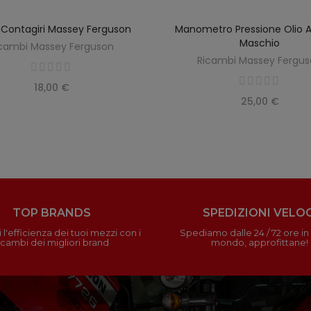
Contagiri Massey Ferguson
Manometro Pressione Olio 
SCOPRIRE
SCOPRIRE
Maschio
cambi Massey Ferguson
Ricambi Massey Fergu
18,00 €
25,00 €
TOP BRANDS
SPEDIZIONI VELOC
 l'efficienza dei tuoi mezzi con i
Spediamo dalle 24 / 72 ore in t
icambi dei migliori brand
mondo, approfittane!