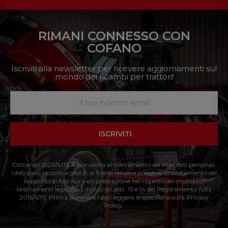
RIMANI CONNESSO CON
COFANO
Iscriviti alla newsletter per ricevere aggiornamenti sul
mondo dei ricambi per trattori!
ISCRIVITI
Cliccando ISCRIVITI: Acconsento al trattamento dei miei dati personali.
I dati sono raccolti e gestiti al fine di rendere possibile lo svolgimento del
rapporto di fornitura e/o prestazione nel rispetto dei molteplici
ordinamenti legislativi, inclusi gli artt. 13 e 14 del Regolamento (UE)
2016/679. Prima di inviare i dati leggere le specifiche sulla Privacy
Policy.