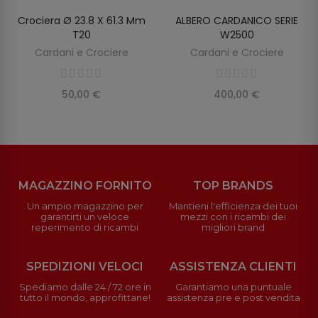
Crociera Ø 23.8 X 61.3 Mm
ALBERO CARDANICO SERIE
AGGIUNGI AL CARRELLO
AGGIUNGI AL CARRELLO
T20
W2500
Cardani e Crociere
Cardani e Crociere
50,00 €
400,00 €
MAGAZZINO FORNITO
TOP BRANDS
Un ampio magazzino per
Mantieni l'efficienza dei tuoi
garantirti un veloce
mezzi con i ricambi dei
reperimento di ricambi
migliori brand
SPEDIZIONI VELOCI
ASSISTENZA CLIENTI
Spediamo dalle 24 / 72 ore in
Garantiamo una puntuale
tutto il mondo, approfittane!
assistenza pre e post vendita