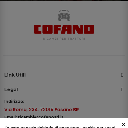
Link Utili
Legal
Indirizzo:
Via Roma, 234, 72015 Fasano BR
Email: ricambi@cofanosrl.it
×
Telefono: