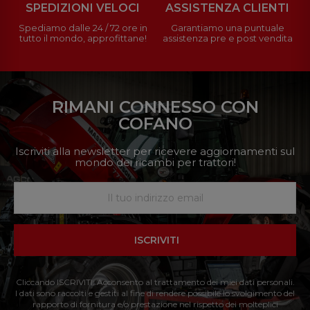
SPEDIZIONI VELOCI
ASSISTENZA CLIENTI
Spediamo dalle 24 / 72 ore in
Garantiamo una puntuale
tutto il mondo, approfittane!
assistenza pre e post vendita
RIMANI CONNESSO CON
COFANO
Iscriviti alla newsletter per ricevere aggiornamenti sul
mondo dei ricambi per trattori!
ISCRIVITI
Cliccando ISCRIVITI: Acconsento al trattamento dei miei dati personali.
I dati sono raccolti e gestiti al fine di rendere possibile lo svolgimento del
rapporto di fornitura e/o prestazione nel rispetto dei molteplici