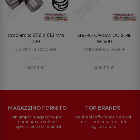
Crociera Ø 23.8 X 61.3 Mm
ALBERO CARDANICO SERIE
AGGIUNGI AL CARRELLO
AGGIUNGI AL CARRELLO
T20
W2500
Cardani e Crociere
Cardani e Crociere
50,00 €
400,00 €
MAGAZZINO FORNITO
TOP BRANDS
Un ampio magazzino per
Mantieni l'efficienza dei tuoi
garantirti un veloce
mezzi con i ricambi dei
reperimento di ricambi
migliori brand