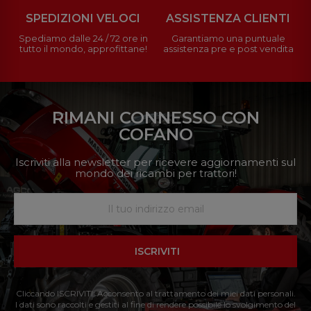
SPEDIZIONI VELOCI
ASSISTENZA CLIENTI
Spediamo dalle 24 / 72 ore in
Garantiamo una puntuale
tutto il mondo, approfittane!
assistenza pre e post vendita
RIMANI CONNESSO CON
COFANO
Iscriviti alla newsletter per ricevere aggiornamenti sul
mondo dei ricambi per trattori!
ISCRIVITI
Cliccando ISCRIVITI: Acconsento al trattamento dei miei dati personali.
I dati sono raccolti e gestiti al fine di rendere possibile lo svolgimento del