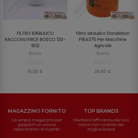
FILTRO IDRAULICO
Filtro Idraulico Donaldson
SCOPRIRE
AGGIUNGI AL CARRELLO
RACCOGLITRICE BOSCO 120-
P164375 Per Macchine
802
Agricole
Bosco
Bosco
15,00 €
38,00 €
MAGAZZINO FORNITO
TOP BRANDS
Un ampio magazzino per
Mantieni l'efficienza dei tuoi
garantirti un veloce
mezzi con i ricambi dei
reperimento di ricambi
migliori brand