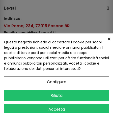
Legal
Indirizzo:
Via Roma, 234, 72015 Fasano BR
Email: ricambi@cofanosrl.it
×
Telefono:
Questo negozio richiede di accettare i cookie per scopi
Tel.: +39 080 44 13 478
legati a prestazioni, social media e annunci pubblicitari. I
cookie di terze parti per social media e a scopo
WhatsApp: +39 334 98 51 100
pubblicitario vengono utilizzati per offrire funzionalità social
e annunci pubblicitari personalizzati. Accetti i cookie e
Metodi di pagamento
l'elaborazione dei dati personali interessati?
Configura
Seguici sui social
Rifiuta
Accetta
COFANO S.R.L. - P.IVA 01254650748 - TUTTI I DIRITTI RISERVATI