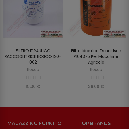
FILTRO IDRAULICO
Filtro Idraulico Donaldson
SCOPRIRE
AGGIUNGI AL CARRELLO
RACCOGLITRICE BOSCO 120-
P164375 Per Macchine
802
Agricole
Bosco
Bosco
15,00 €
38,00 €
MAGAZZINO FORNITO
TOP BRANDS