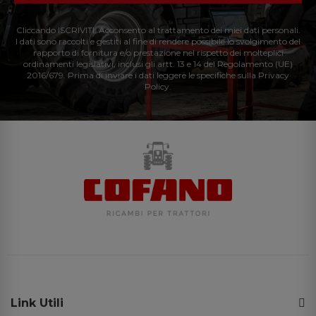
Cliccando ISCRIVITI: Acconsento al trattamento dei miei dati personali.
I dati sono raccolti e gestiti al fine di rendere possibile lo svolgimento del
rapporto di fornitura e/o prestazione nel rispetto dei molteplici
ordinamenti legislativi, inclusi gli artt. 13 e 14 del Regolamento (UE)
2016/679. Prima di inviare i dati leggere le specifiche sulla Privacy
Policy.
Link Utili