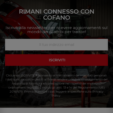
RIMANI CONNESSO CON
COFANO
Iscriviti alla newsletter per ricevere aggiornamenti sul
mondo dei ricambi per trattori!
ISCRIVITI
Cliccando ISCRIVITI: Acconsento al trattamento dei miei dati personali.
I dati sono raccolti e gestiti al fine di rendere possibile lo svolgimento del
rapporto di fornitura e/o prestazione nel rispetto dei molteplici
ordinamenti legislativi, inclusi gli artt. 13 e 14 del Regolamento (UE)
2016/679. Prima di inviare i dati leggere le specifiche sulla Privacy
Policy.