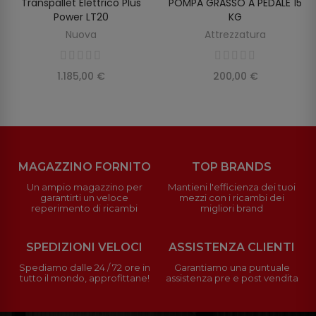
Transpallet Elettrico Plus
POMPA GRASSO A PEDALE 15
SCOPRIRE
SCOPRIRE
Power LT20
KG
Nuova
Attrezzatura
1.185,00 €
200,00 €
MAGAZZINO FORNITO
TOP BRANDS
Un ampio magazzino per
Mantieni l'efficienza dei tuoi
garantirti un veloce
mezzi con i ricambi dei
reperimento di ricambi
migliori brand
SPEDIZIONI VELOCI
ASSISTENZA CLIENTI
Spediamo dalle 24 / 72 ore in
Garantiamo una puntuale
tutto il mondo, approfittane!
assistenza pre e post vendita