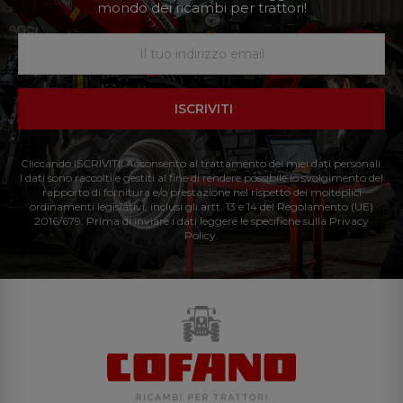
mondo dei ricambi per trattori!
ISCRIVITI
Cliccando ISCRIVITI: Acconsento al trattamento dei miei dati personali.
I dati sono raccolti e gestiti al fine di rendere possibile lo svolgimento del
rapporto di fornitura e/o prestazione nel rispetto dei molteplici
ordinamenti legislativi, inclusi gli artt. 13 e 14 del Regolamento (UE)
2016/679. Prima di inviare i dati leggere le specifiche sulla Privacy
Policy.