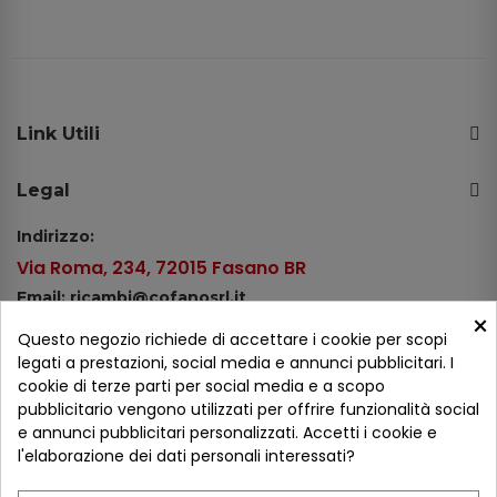
Link Utili
Legal
Indirizzo:
Via Roma, 234, 72015 Fasano BR
Email: ricambi@cofanosrl.it
×
Telefono:
Questo negozio richiede di accettare i cookie per scopi
Tel.: +39 080 44 13 478
legati a prestazioni, social media e annunci pubblicitari. I
cookie di terze parti per social media e a scopo
WhatsApp: +39 334 98 51 100
pubblicitario vengono utilizzati per offrire funzionalità social
e annunci pubblicitari personalizzati. Accetti i cookie e
Metodi di pagamento
l'elaborazione dei dati personali interessati?