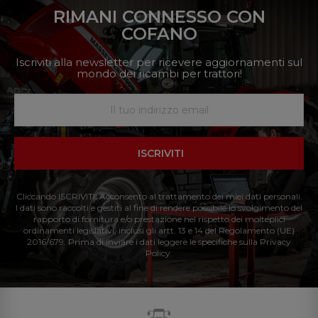
RIMANI CONNESSO CON
COFANO
Iscriviti alla newsletter per ricevere aggiornamenti sul
mondo dei ricambi per trattori!
ISCRIVITI
Cliccando ISCRIVITI: Acconsento al trattamento dei miei dati personali.
I dati sono raccolti e gestiti al fine di rendere possibile lo svolgimento del
rapporto di fornitura e/o prestazione nel rispetto dei molteplici
ordinamenti legislativi, inclusi gli artt. 13 e 14 del Regolamento (UE)
2016/679. Prima di inviare i dati leggere le specifiche sulla Privacy
Policy.