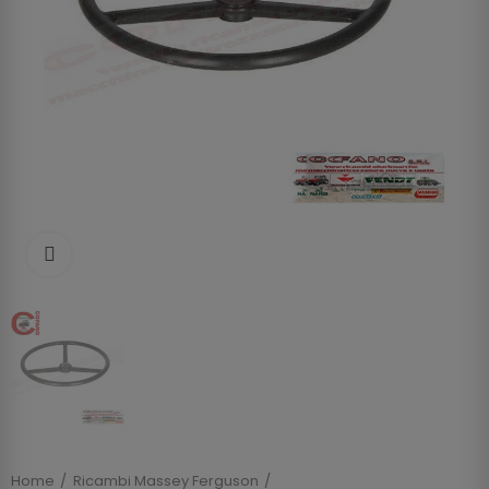
Clicca per allargare
Home
Ricambi Massey Ferguson