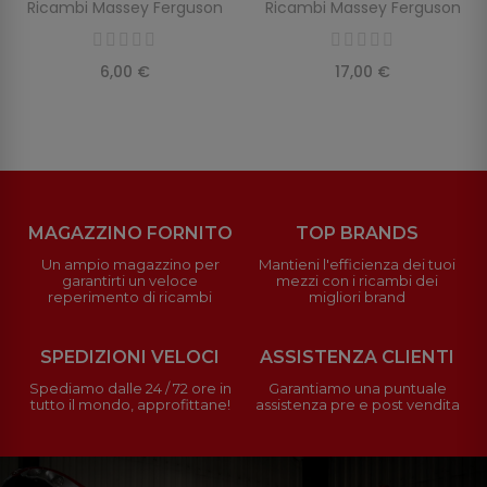
Ricambi Massey Ferguson
Ricambi Massey Ferguson
6,00 €
17,00 €
MAGAZZINO FORNITO
TOP BRANDS
Un ampio magazzino per
Mantieni l'efficienza dei tuoi
garantirti un veloce
mezzi con i ricambi dei
reperimento di ricambi
migliori brand
SPEDIZIONI VELOCI
ASSISTENZA CLIENTI
Spediamo dalle 24 / 72 ore in
Garantiamo una puntuale
tutto il mondo, approfittane!
assistenza pre e post vendita