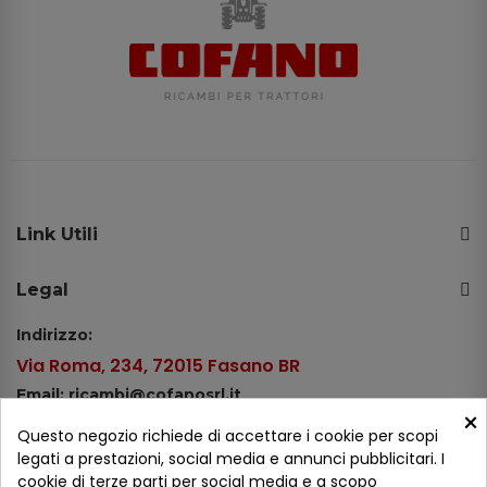
Link Utili
Legal
Indirizzo:
Via Roma, 234, 72015 Fasano BR
Email: ricambi@cofanosrl.it
×
Telefono:
Questo negozio richiede di accettare i cookie per scopi
Tel.: +39 080 44 13 478
legati a prestazioni, social media e annunci pubblicitari. I
cookie di terze parti per social media e a scopo
WhatsApp: +39 334 98 51 100