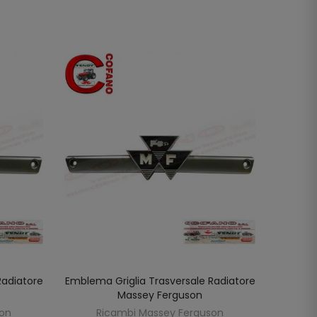
NON DI
Radiatore
Emblema Griglia Trasversale Radiatore
Griglia
LO
AGGIUNGI AL CARRELLO
Massey Ferguson
son
Ricambi Massey Ferguson
R