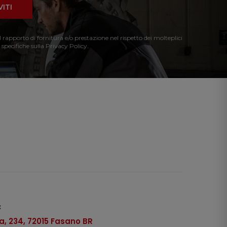
VITI
l rapporto di fornitura e/o prestazione nel rispetto dei molteplici
 specifiche sulla Privacy Policy.
:
, 234, 72015 Fasano BR