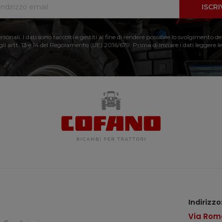
ISCRI
nali. I dati sono raccolti e gestiti al fine di rendere possibile lo svolgimento de
 gli artt. 13 e 14 del Regolamento (UE) 2016/679. Prima di inviare i dati leggere le
Indirizzo
Via Roma