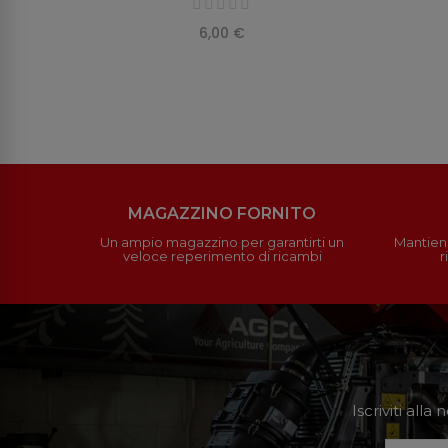
6,00 €
MAGAZZINO FORNITO
Un ampio magazzino per garantirti un
Mantieni
veloce reperimento di ricambi
r
Iscriviti all