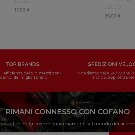
17,00 €
25,00 €
TOP BRANDS
SPEDIZIONI VELOC
 l'efficienza dei tuoi mezzi con i
Spediamo dalle 24 / 72 ore in t
icambi dei migliori brand
mondo, approfittane!
RIMANI CONNESSO CON COFANO
a newsletter per ricevere aggiornamenti sul mondo dei ricambi