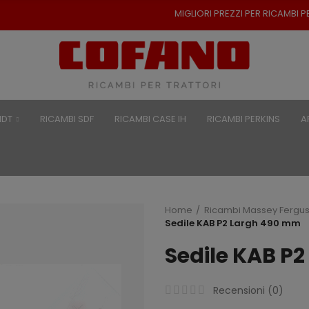
MIGLIORI PREZZI PER RICAMBI PER TRATT
NDT
RICAMBI SDF
RICAMBI CASE IH
RICAMBI PERKINS
A
Home
Ricambi Massey Fergu
Sedile KAB P2 Largh 490 mm
Sedile KAB P
Recensioni (
0
)