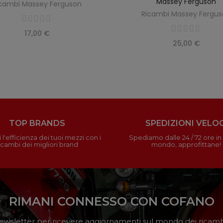
Massey Ferguson
cambi Massey Ferguson
Ricambi Massey Fergu
17,00 €
25,00 €
TOP BRANDS
SPEDIZIONI VELOC
 l'efficienza dei tuoi mezzi con i
Spediamo dalle 24 / 72 ore in t
icambi dei migliori brand
mondo, approfittane!
RIMANI CONNESSO CON COFANO
a newsletter per ricevere aggiornamenti sul mondo dei ricambi