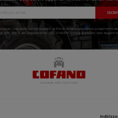
ISCRI
nali. I dati sono raccolti e gestiti al fine di rendere possibile lo svolgimento de
 gli artt. 13 e 14 del Regolamento (UE) 2016/679. Prima di inviare i dati leggere le
Indirizzo