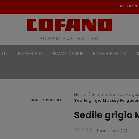
MIGLIORI PREZZI PER RICAMBI 
NDT
RICAMBI SDF
RICAMBI CASE IH
RICAMBI PERKINS
A
Home
Ricambi Massey Fergu
NON DISPONIBILE
Sedile grigio Massey Ferguso
Sedile grigio
Recensioni (
0
)