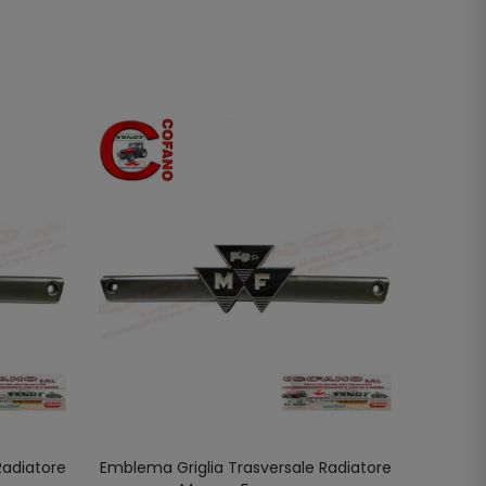
NON DI
Radiatore
Emblema Griglia Trasversale Radiatore
Griglia
LO
AGGIUNGI AL CARRELLO