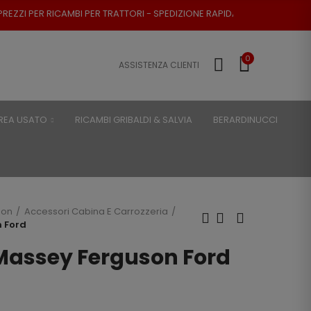
PER TRATTORI - SPEDIZIONE RAPIDA - RESO POSSIBILE
0
ASSISTENZA CLIENTI
REA USATO
RICAMBI GRIBALDI & SALVIA
BERARDINUCCI
son
Accessori Cabina E Carrozzeria
n Ford
 Massey Ferguson Ford