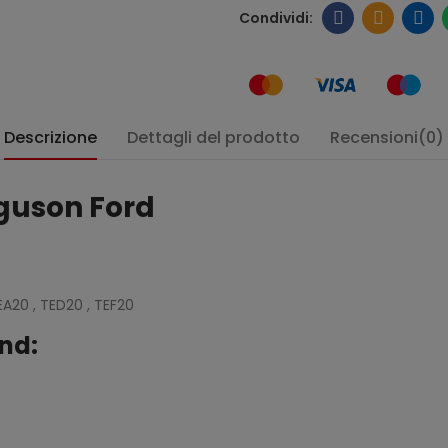
Descrizione
Dettagli del prodotto
Recensioni(0)
rguson Ford
:
 TEA20 , TED20 , TEF20
nd: