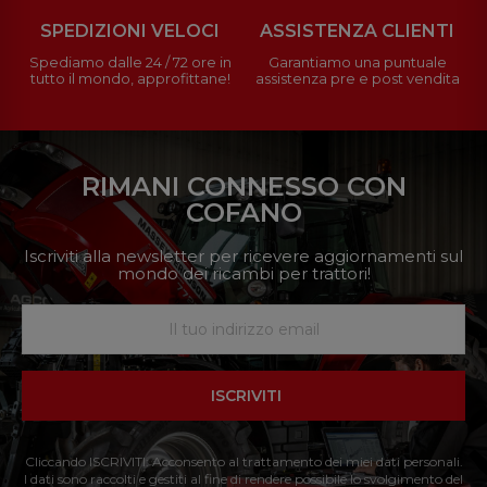
SPEDIZIONI VELOCI
ASSISTENZA CLIENTI
Spediamo dalle 24 / 72 ore in
Garantiamo una puntuale
tutto il mondo, approfittane!
assistenza pre e post vendita
RIMANI CONNESSO CON
COFANO
Iscriviti alla newsletter per ricevere aggiornamenti sul
mondo dei ricambi per trattori!
ISCRIVITI
Cliccando ISCRIVITI: Acconsento al trattamento dei miei dati personali.
I dati sono raccolti e gestiti al fine di rendere possibile lo svolgimento del