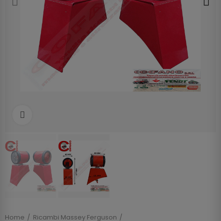
Clicca per allargare
Home
Ricambi Massey Ferguson