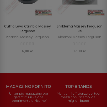
Cuffia Leva Cambio Massey
Emblema Massey Ferguson
AGGIUNGI AL CARRELLO
AGGIUNGI AL CARRELLO
Ferguson
135
Ricambi Massey Ferguson
Ricambi Massey Ferguson
6,00 €
17,00 €
MAGAZZINO FORNITO
TOP BRANDS
Un ampio magazzino per
Mantieni l'efficienza dei tuoi
garantirti un veloce
mezzi con i ricambi dei
reperimento di ricambi
migliori brand