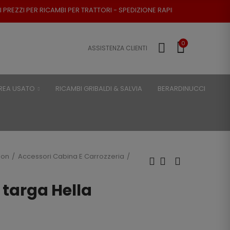
BI PER TRATTORI - SPEDIZIONE RAPIDA - RESO POSSIBILE
0
ASSISTENZA CLIENTI
REA USATO
RICAMBI GRIBALDI & SALVIA
BERARDINUCCI
son
Accessori Cabina E Carrozzeria
 targa Hella