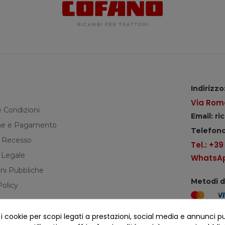
Indirizzo
Via Roma
e Condizioni
Email: r
e e Pagamento
Telefono
di Recesso
Tel.: +3
 Legale
WhatsApp
ni Pubbliche
Metodi 
Policy
cookie per scopi legati a prestazioni, social media e annunci pubbl
Seguici s