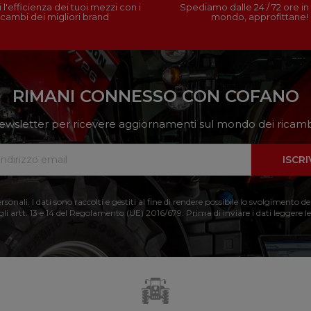
 l'efficienza dei tuoi mezzi con i
Spediamo dalle 24 / 72 ore in t
icambi dei migliori brand
mondo, approfittane!
RIMANI CONNESSO CON COFANO
a newsletter per ricevere aggiornamenti sul mondo dei ricambi
ISCRI
nali. I dati sono raccolti e gestiti al fine di rendere possibile lo svolgimento de
 gli artt. 13 e 14 del Regolamento (UE) 2016/679. Prima di inviare i dati leggere le