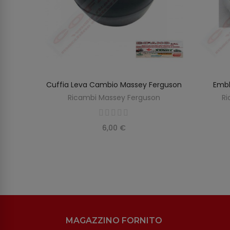
Adesivo
Cuffia Leva Cambio Massey Ferguson
Embl
AGGIUNGI AL CARRELLO
Ricambi Massey Ferguson
Ri
on
6,00 €
MAGAZZINO FORNITO