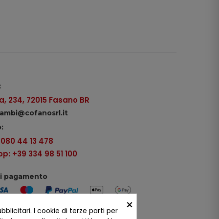
:
, 234, 72015 Fasano BR
icambi@cofanosrl.it
:
9 080 44 13 478
: +39 334 98 51 100
di pagamento
×
icitari. I cookie di terze parti per
ui social