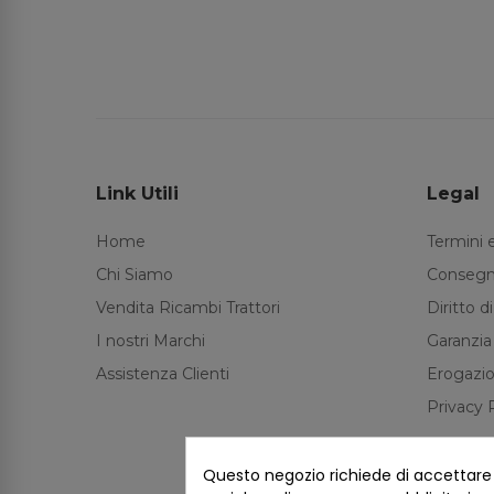
Link Utili
Legal
Home
Termini 
Chi Siamo
Consegn
Vendita Ricambi Trattori
Diritto 
I nostri Marchi
Garanzia
Assistenza Clienti
Erogazio
Privacy 
Questo negozio richiede di accettare i 