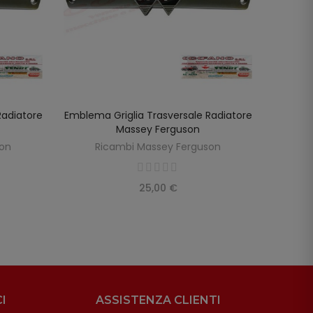
Radiatore
Emblema Griglia Trasversale Radiatore
Griglia
LO
AGGIUNGI AL CARRELLO
Massey Ferguson
son
Ricambi Massey Ferguson
R
25,00 €
I
ASSISTENZA CLIENTI