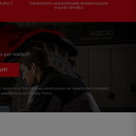
utto il
Garantiamo una puntuale assistenza pre
e post vendita
 per trattori!
VITI
l rapporto di fornitura e/o prestazione nel rispetto dei molteplici
 specifiche sulla Privacy Policy.