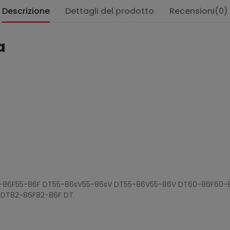
Descrizione
Dettagli del prodotto
Recensioni(0)
a
55-86F55-86F DT55-86sV55-86sV DT55-86V55-86V DT60-86F60
 DT82-86F82-86F DT