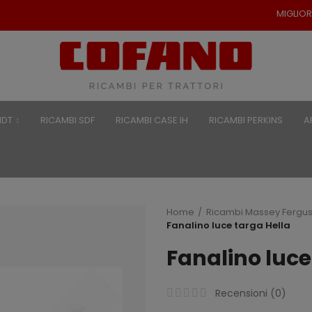
MIGLIORI PREZZI PER RICAM
NDT
RICAMBI SDF
RICAMBI CASE IH
RICAMBI PERKINS
A
Home
Ricambi Massey Fergu
Fanalino luce targa Hella
Fanalino luce
Recensioni (
0
)