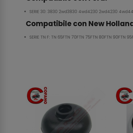
SERIE 30: 3830 2wd3830 4wd4230 2wd4230 4wd
Compatibile con New Holland
SERIE TN F: TN 65FTN 70FTN 75FTN 80FTN 90FTN 95