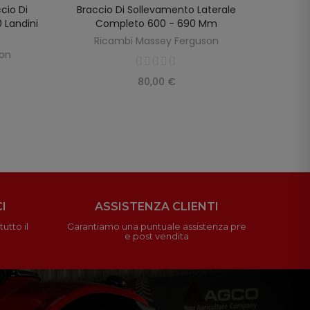
cio Di
Braccio Di Sollevamento Laterale
Caten
SCOPRIRE
LO
 Landini
Completo 600 - 690 Mm
Fe
Ricambi Massey Ferguson
R
son
80,00 €
I
ASSISTENZA CLIENTI
utto il
Garantiamo una puntuale assistenza pre
e post vendita