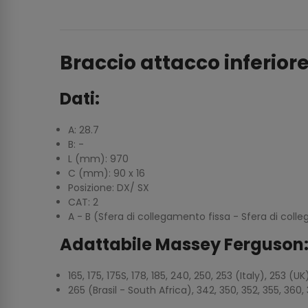
Braccio attacco inferior
Dati:
A: 28.7
B: -
L (mm): 970
C (mm): 90 x 16
Posizione: DX/ SX
CAT: 2
A - B (Sfera di collegamento fissa - Sfera di coll
Adattabile Massey Ferguson
165, 175, 175S, 178, 185, 240, 250, 253 (Italy), 253 (U
265 (Brasil - South Africa), 342, 350, 352, 355, 360,