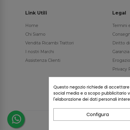
Link Utili
Legal
Home
Termini 
Chi Siamo
Consegn
Vendita Ricambi Trattori
Diritto 
I nostri Marchi
Garanzia
Assistenza Clienti
Erogazio
Privacy 
Questo negozio richiede di accettare i 
social media e a scopo pubblicitario ve
l'elaborazione dei dati personali inter
Configura