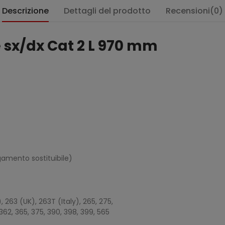
Descrizione
Dettagli del prodotto
Recensioni(0)
e sx/dx Cat 2 L 970 mm
egamento sostituibile)
:
K), 263 (UK), 263T (Italy), 265, 275,
 362, 365, 375, 390, 398, 399, 565