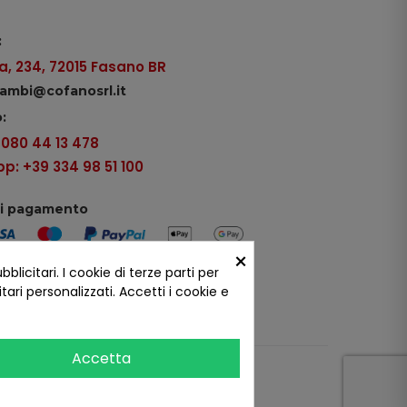
:
, 234, 72015 Fasano BR
icambi@cofanosrl.it
:
9 080 44 13 478
: +39 334 98 51 100
di pagamento
×
icitari. I cookie di terze parti per
ui social
ari personalizzati. Accetti i cookie e
Accetta