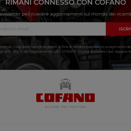
RIMANI CONNESSO CON COFANO
a newsletter per ricevere aggiornamenti sul mondo dei ricambi
ISCRI
nali. I dati sono raccolti e gestiti al fine di rendere possibile lo svolgimento de
 gli artt. 13 e 14 del Regolamento (UE) 2016/679. Prima di inviare i dati leggere le