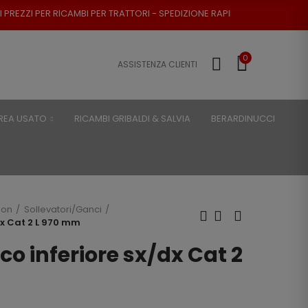
BI PER TRATTORI - SPEDIZIONE RAPIDA - RESO POSSIBILE
0
ASSISTENZA CLIENTI
REA USATO
RICAMBI GRIBALDI & SALVIA
BERARDINUCCI
son
Sollevatori/Ganci
dx Cat 2 L 970 mm
co inferiore sx/dx Cat 2