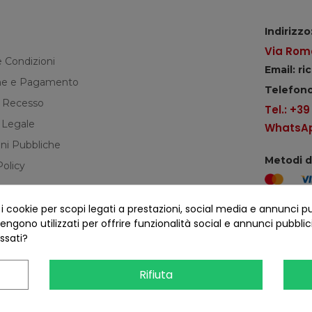
Indirizzo
Via Roma
e Condizioni
Email: r
e e Pagamento
Telefono
di Recesso
Tel.: +3
 Legale
WhatsApp
ni Pubbliche
Metodi 
Policy
cookie per scopi legati a prestazioni, social media e annunci pubbl
Seguici s
ngono utilizzati per offrire funzionalità social e annunci pubblicit
essati?
Rifiuta
COFANO S.R.L. - P.IVA 01254650748 - TUTTI I DIRITTI RISERVATI