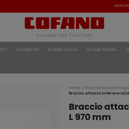
MIGLIORI PREZZI PER RICAM
NDT
RICAMBI SDF
RICAMBI CASE IH
RICAMBI PERKINS
A
Home
Ricambi Massey Fergu
Braccio attacco inferiore sx/
Braccio attac
L 970 mm