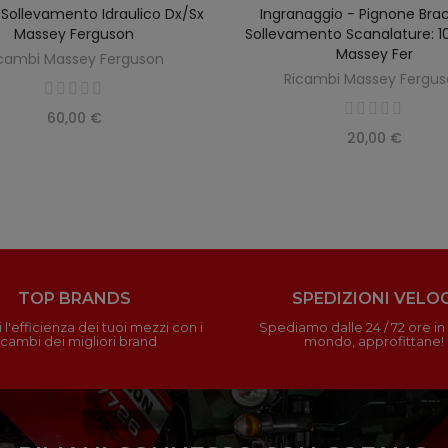
 Sollevamento Idraulico Dx/sx
Ingranaggio - Pignone Brac
AGGIUNGI AL CARRELLO
AGGIUNGI AL CARREL
Massey Ferguson
Sollevamento Scanalature: 10
Massey Fer
cambi Massey Ferguson
Ricambi Massey Fergu
60,00 €
20,00 €
TOP BRANDS
SPEDIZIONI VELOC
 l'efficienza dei tuoi mezzi con i
Spediamo dalle 24 / 72 ore in t
icambi dei migliori brand
mondo, approfittane!