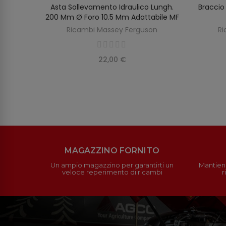
ero
Asta Sollevamento Idraulico Lungh.
Braccio
AGGIUNGI AL CARRELLO
Massey
200 Mm Ø Foro 10.5 Mm Adattabile MF
Ricambi Massey Ferguson
Ri
on
22,00 €
MAGAZZINO FORNITO
Un ampio magazzino per garantirti un
Mantieni
veloce reperimento di ricambi
r