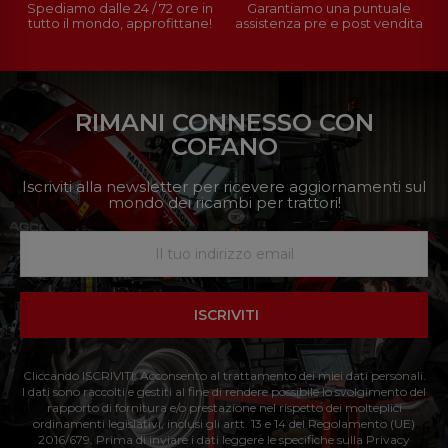
Spediamo dalle 24 / 72 ore in
Garantiamo una puntuale
tutto il mondo, approfittane!
assistenza pre e post vendita
RIMANI CONNESSO CON
COFANO
Iscriviti alla newsletter per ricevere aggiornamenti sul
mondo dei ricambi per trattori!
ISCRIVITI
Cliccando ISCRIVITI: Acconsento al trattamento dei miei dati personali.
I dati sono raccolti e gestiti al fine di rendere possibile lo svolgimento del
rapporto di fornitura e/o prestazione nel rispetto dei molteplici
ordinamenti legislativi, inclusi gli artt. 13 e 14 del Regolamento (UE)
2016/679. Prima di inviare i dati leggere le specifiche sulla Privacy