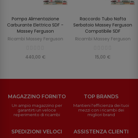
Pompa Alimentazione
Raccordo Tubo Nafta
SCOPRIRE
AGGIUNGI AL CARRELLO
Carburante Elettrica SDF -
Serbatoio Massey Ferguson
Massey Ferguson
Compatibile SDF
Ricambi Massey Ferguson
Ricambi Massey Ferguson
440,00 €
15,00 €
MAGAZZINO FORNITO
TOP BRANDS
Un ampio magazzino per
Mantieni l'efficienza dei tuoi
garantirti un veloce
mezzi con i ricambi dei
reperimento di ricambi
migliori brand
SPEDIZIONI VELOCI
ASSISTENZA CLIENTI