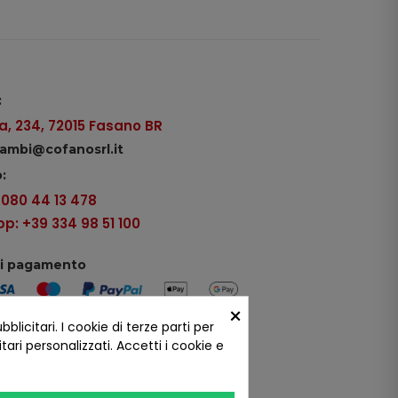
:
, 234, 72015 Fasano BR
icambi@cofanosrl.it
:
9 080 44 13 478
: +39 334 98 51 100
di pagamento
×
icitari. I cookie di terze parti per
ui social
ari personalizzati. Accetti i cookie e