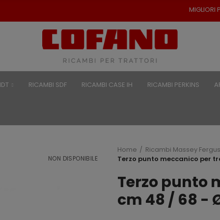
MIGLIORI PREZZI PER RICAMBI 
NDT
RICAMBI SDF
RICAMBI CASE IH
RICAMBI PERKINS
A
Home
Ricambi Massey Fergu
NON DISPONIBILE
Terzo punto meccanico per tra
Terzo punto 
cm 48 / 68 - Ø