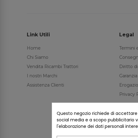
Link Utili
Legal
Home
Termini 
Chi Siamo
Consegn
Vendita Ricambi Trattori
Diritto 
I nostri Marchi
Garanzia
Assistenza Clienti
Erogazio
Privacy 
Questo negozio richiede di accettare i 
social media e a scopo pubblicitario ve
l'elaborazione dei dati personali inter