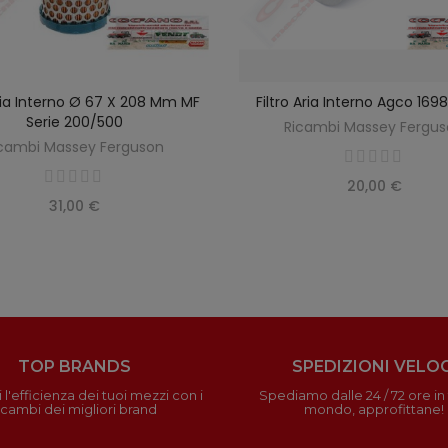
Aria Interno Ø 67 X 208 Mm MF
Filtro Aria Interno Agco 16
SCOPRIRE
AGGIUNGI AL CARREL
Serie 200/500
Ricambi Massey Fergu
cambi Massey Ferguson
20,00 €
31,00 €
TOP BRANDS
SPEDIZIONI VELOC
 l'efficienza dei tuoi mezzi con i
Spediamo dalle 24 / 72 ore in t
icambi dei migliori brand
mondo, approfittane!