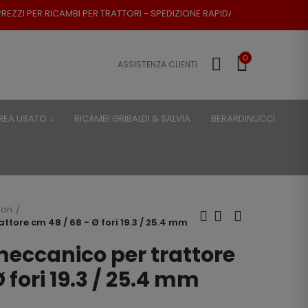
PER TRATTORI - SPEDIZIONE RAPIDA - RESO POSSIBILE
0
ASSISTENZA CLIENTI
REA USATO
RICAMBI GRIBALDI & SALVIA
BERARDINUCCI
son
ttore cm 48 / 68 - Ø fori 19.3 / 25.4 mm
meccanico per trattore
 fori 19.3 / 25.4 mm