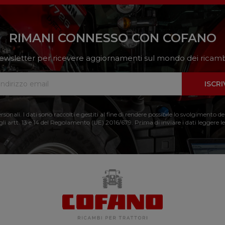
RIMANI CONNESSO CON COFANO
a newsletter per ricevere aggiornamenti sul mondo dei ricambi
ISCRI
nali. I dati sono raccolti e gestiti al fine di rendere possibile lo svolgimento de
 gli artt. 13 e 14 del Regolamento (UE) 2016/679. Prima di inviare i dati leggere le