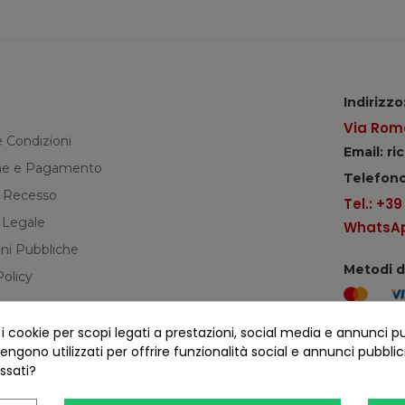
Indirizzo
Via Roma
e Condizioni
Email: r
e e Pagamento
Telefono
di Recesso
Tel.: +3
 Legale
WhatsApp
ni Pubbliche
Metodi 
Policy
cookie per scopi legati a prestazioni, social media e annunci pubbl
Seguici s
ngono utilizzati per offrire funzionalità social e annunci pubblicit
essati?