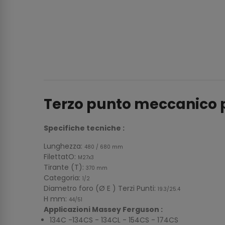
Terzo punto meccanico pe
Specifiche tecniche :
Lunghezza:
480 / 680 mm
FilettatO:
M27x3
Tirante (T):
370 mm
Categoria:
1/2
Diametro foro (Ø E ) Terzi Punti:
19.3/25.4
H mm:
44/51
Applicazioni Massey Ferguson :
134C -134CS - 134CL - 154CS - 174CS