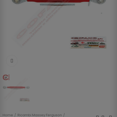
Clicca per allargare
Home
Ricambi Massey Ferguson