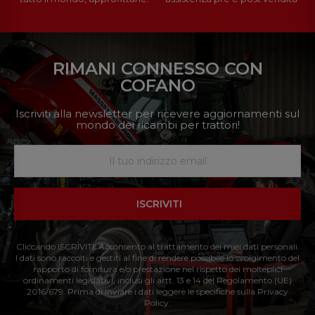
RIMANI CONNESSO CON
COFANO
Iscriviti alla newsletter per ricevere aggiornamenti sul
mondo dei ricambi per trattori!
ISCRIVITI
Cliccando ISCRIVITI: Acconsento al trattamento dei miei dati personali.
I dati sono raccolti e gestiti al fine di rendere possibile lo svolgimento del
rapporto di fornitura e/o prestazione nel rispetto dei molteplici
ordinamenti legislativi, inclusi gli artt. 13 e 14 del Regolamento (UE)
2016/679. Prima di inviare i dati leggere le specifiche sulla Privacy
Policy.