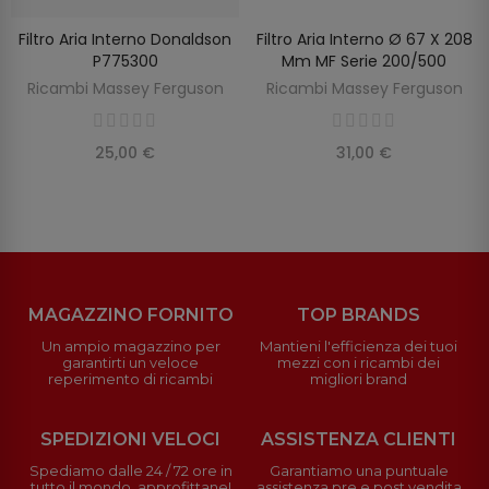
Filtro Aria Interno Donaldson
Filtro Aria Interno Ø 67 X 208
SCOPRIRE
AGGIUNGI AL CARRELLO
P775300
Mm MF Serie 200/500
Ricambi Massey Ferguson
Ricambi Massey Ferguson
25,00 €
31,00 €
MAGAZZINO FORNITO
TOP BRANDS
Un ampio magazzino per
Mantieni l'efficienza dei tuoi
garantirti un veloce
mezzi con i ricambi dei
reperimento di ricambi
migliori brand
SPEDIZIONI VELOCI
ASSISTENZA CLIENTI
Spediamo dalle 24 / 72 ore in
Garantiamo una puntuale
tutto il mondo, approfittane!
assistenza pre e post vendita