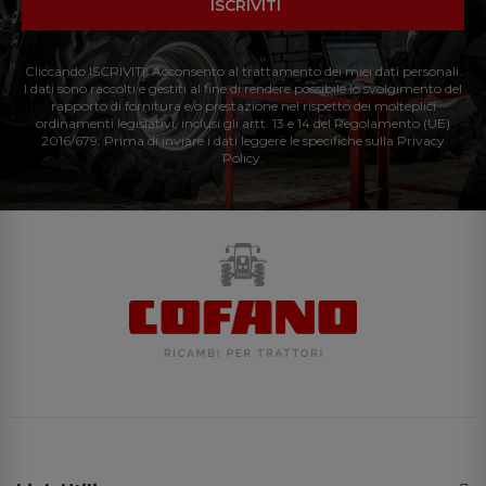
ISCRIVITI
Cliccando ISCRIVITI: Acconsento al trattamento dei miei dati personali.
I dati sono raccolti e gestiti al fine di rendere possibile lo svolgimento del
rapporto di fornitura e/o prestazione nel rispetto dei molteplici
ordinamenti legislativi, inclusi gli artt. 13 e 14 del Regolamento (UE)
2016/679. Prima di inviare i dati leggere le specifiche sulla Privacy
Policy.