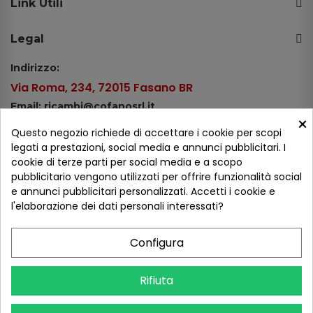
Link Utili
Legal
Indirizzo:
Via Roma, 234, 72015 Fasano BR
Email: ricambi@cofanosrl.it
×
Telefono:
Questo negozio richiede di accettare i cookie per scopi
Tel.: +39 080 44 13 478
legati a prestazioni, social media e annunci pubblicitari. I
cookie di terze parti per social media e a scopo
WhatsApp: +39 334 98 51 100
pubblicitario vengono utilizzati per offrire funzionalità social
e annunci pubblicitari personalizzati. Accetti i cookie e
Metodi di pagamento
l'elaborazione dei dati personali interessati?
Configura
Seguici sui social
Rifiuta