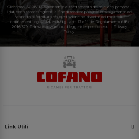
Cliccando ISCRIVITI: Acconsento al trattamento dei miei dati personali.
I dati sono raccolti e gestiti al fine di rendere possibile lo svolgimento del
rapporto di fornitura e/o prestazione nel rispetto dei molteplici
ordinamenti legislativi, inclusi gli artt. 13 e 14 del Regolamento (UE)
2016/679. Prima di inviare i dati leggere le specifiche sulla Privacy
Policy.
Link Utili