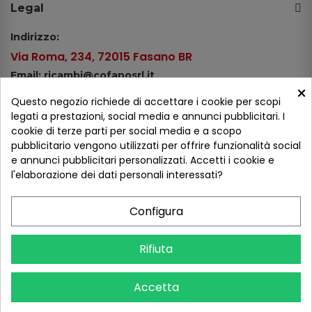
Legal
Indirizzo:
Via Roma, 234, 72015 Fasano BR
Email: ricambi@cofanosrl.it
×
Telefono:
Questo negozio richiede di accettare i cookie per scopi
Tel.: +39 080 44 13 478
legati a prestazioni, social media e annunci pubblicitari. I
cookie di terze parti per social media e a scopo
WhatsApp: +39 334 98 51 100
pubblicitario vengono utilizzati per offrire funzionalità social
e annunci pubblicitari personalizzati. Accetti i cookie e
Metodi di pagamento
l'elaborazione dei dati personali interessati?
Configura
Seguici sui social
Rifiuta
Accetta
COFANO S.R.L. - P.IVA 01254650748 - TUTTI I DIRITTI RISERVATI