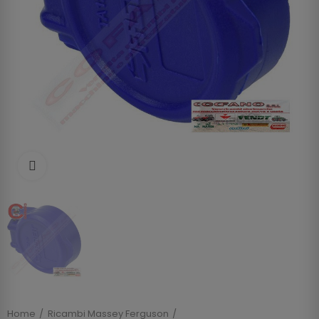
Clicca per allargare
Home
Ricambi Massey Ferguson