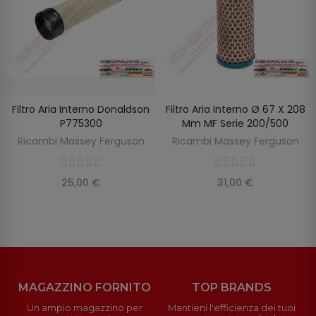
Filtro Aria Interno Donaldson
Filtro Aria Interno Ø 67 X 208
SCOPRIRE
AGGIUNGI AL CARRELLO
P775300
Mm MF Serie 200/500
Ricambi Massey Ferguson
Ricambi Massey Ferguson
25,00 €
31,00 €
MAGAZZINO FORNITO
TOP BRANDS
Un ampio magazzino per
Mantieni l'efficienza dei tuoi