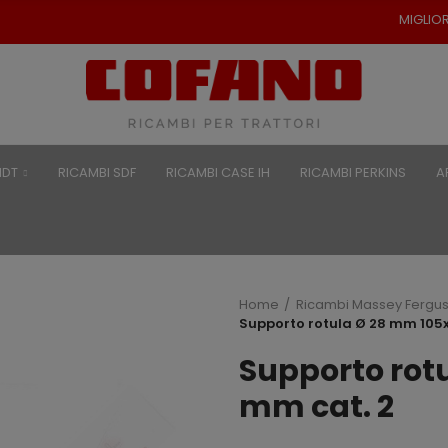
MIGLIORI PREZZI PER RICAMB
NDT
RICAMBI SDF
RICAMBI CASE IH
RICAMBI PERKINS
A
Home
Ricambi Massey Fergu
Supporto rotula Ø 28 mm 105
Supporto rot
mm cat. 2