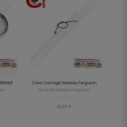
98684M1
Cavo Contagiri Massey Ferguson
Cavo
SCOPRIRE
LO
son
Ricambi Massey Ferguson
R
18,00 €