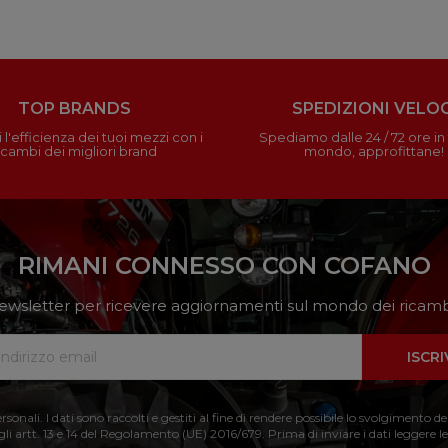
TOP BRANDS
SPEDIZIONI VELOC
 l'efficienza dei tuoi mezzi con i
Spediamo dalle 24 / 72 ore in t
icambi dei migliori brand
mondo, approfittane!
RIMANI CONNESSO CON COFANO
a newsletter per ricevere aggiornamenti sul mondo dei ricambi
ISCRI
nali. I dati sono raccolti e gestiti al fine di rendere possibile lo svolgimento de
 gli artt. 13 e 14 del Regolamento (UE) 2016/679. Prima di inviare i dati leggere le