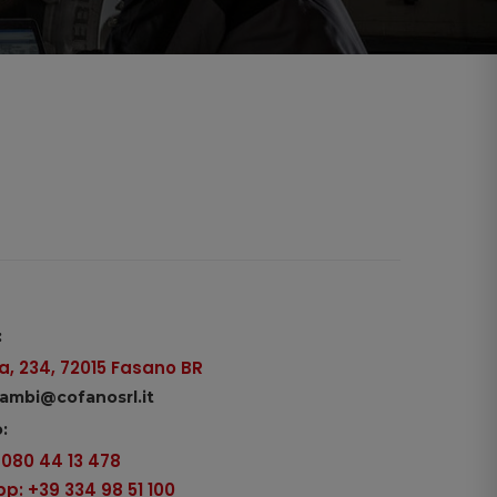
:
, 234, 72015 Fasano BR
icambi@cofanosrl.it
:
9 080 44 13 478
: +39 334 98 51 100