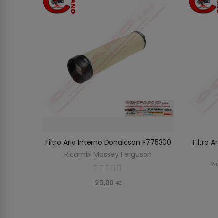
rguson
Filtro Aria Interno Donaldson P775300
Filtro 
O
AGGIUNGI AL CARRELLO
on
Ricambi Massey Ferguson
Ri
25,00 €