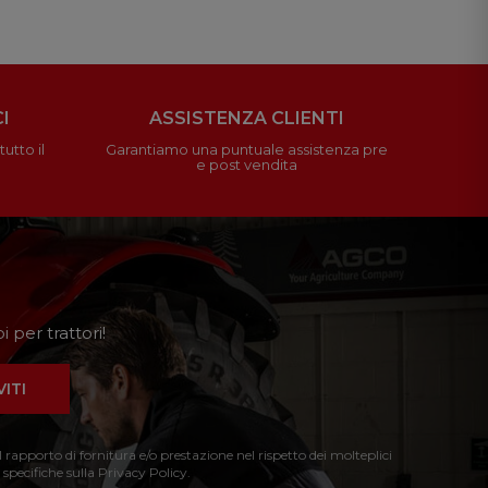
I
ASSISTENZA CLIENTI
utto il
Garantiamo una puntuale assistenza pre
e post vendita
 per trattori!
VITI
l rapporto di fornitura e/o prestazione nel rispetto dei molteplici
 specifiche sulla Privacy Policy.