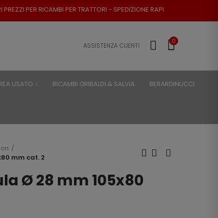
I PER TRATTORI - SPEDIZIONE RAPIDA - RESO POSSIBILE
0
ASSISTENZA CLIENTI
REA USATO
RICAMBI GRIBALDI & SALVIA
BERARDINUCCI
son
x80 mm cat. 2
ula Ø 28 mm 105x80